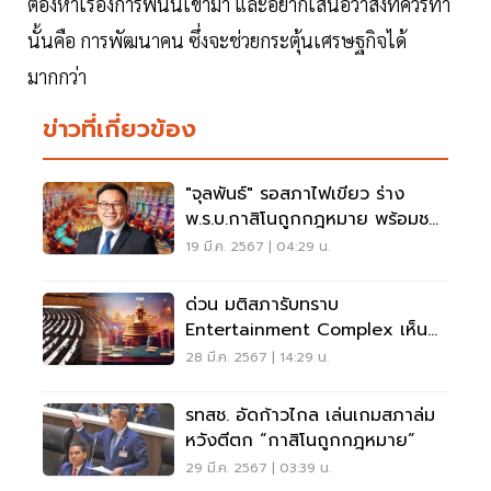
ต้องหาเรื่องการพนันเข้ามา และอยากเสนอว่าสิ่งที่ควรทำ
นั้นคือ การพัฒนาคน ซึ่งจะช่วยกระตุ้นเศรษฐกิจได้
มากกว่า
ข่าวที่เกี่ยวข้อง
"จุลพันธ์" รอสภาไฟเขียว ร่าง
พ.ร.บ.กาสิโนถูกกฎหมาย พร้อมชง
ครม.
19 มี.ค. 2567 | 04:29 น.
ด่วน มติสภารับทราบ
Entertainment Complex เห็น
ด้วย 253 เสียง ชง รัฐบาลรับลูก
28 มี.ค. 2567 | 14:29 น.
ต่อ
รทสช. อัดก้าวไกล เล่นเกมสภาล่ม
หวังตีตก “กาสิโนถูกกฎหมาย”
29 มี.ค. 2567 | 03:39 น.