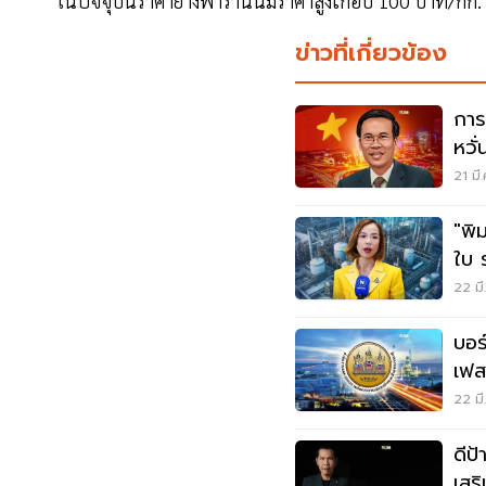
ในปัจจุบันราคายางพารานั้นมีราคาสูงเกือบ 100 บาท/กก.
ข่าวที่เกี่ยวข้อง
การ
หวั
21 มี
"พิ
ใบ 
การ
22 มี
บอร
เฟส
22 มี
ดีป
เสร