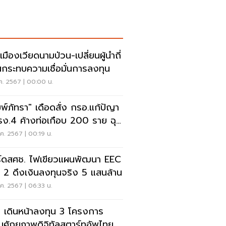
เมืองเวียดนามป่วน-เปลี่ยนผู้นำถี่
่นกระทบความเชื่อมั่นการลงทุน
.ค. 2567 | 00:00 น.
มพ์ภัทรา" เดือดสั่ง กรอ.แก้ปัญา
รง.4 ค้างท่อเกือบ 200 ราย ฉุด
ลงทุน
.ค. 2567 | 00:19 น.
์ดสศช. ไฟเขียวแผนพัฒนา EEC
 2 ดึงเงินลงทุนจริง 5 แสนล้าน
.ค. 2567 | 06:33 น.
้า เดินหน้าลงทุน 3 โครงการ
ิมศักยภาพดิจิทัลสตาร์ทอัพไทย