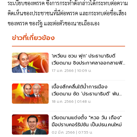
ระเบียบของพรรค ซึ่งการกระทำดังกล่าวได้กระทบต่อความ
คิดเห็นของประชาชนที่มีต่อพรรค และกระทบต่อชื่อเสียง
ของพรรค ของรัฐ และต่อตัวของนายเถืองเอง
ข่าวที่เกี่ยวข้อง
'เหวียน ซวน ฟุก' ประธานาธิบดี
เวียดนาม ชิงประกาศลาออกสายฟ้า
แลบ
17 ม.ค. 2566 | 10:09 น.
เบื้องลึกคลื่นใต้น้ำการเมือง
เวียดนาม ซัด ‘ประธานาธิบดี’ พ้น
ตำแหน่ง
18 ม.ค. 2566 | 01:48 น.
เวียดนามแต่งตั้ง "หวอ วัน เถือง"
มือปราบคอร์รัปชัน เป็นปธน.คนใหม่
02 มี.ค. 2566 | 07:55 น.