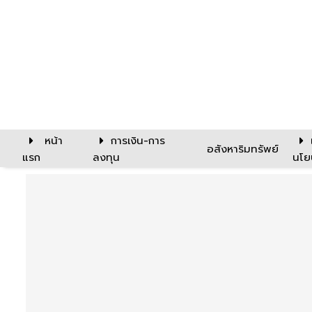
หน้า
การเงิน-การ
อสังหาริมทรัพย์
แรก
ลงทุน
นโย