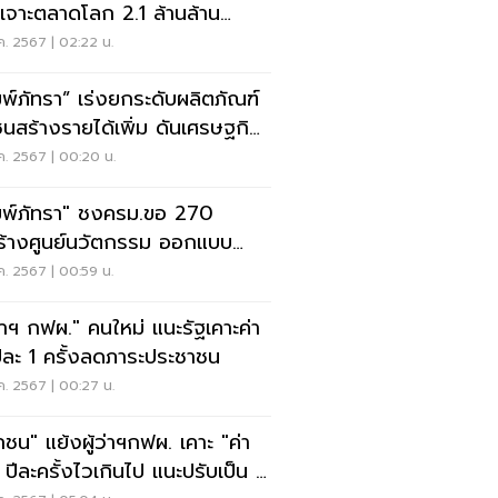
เจาะตลาดโลก 2.1 ล้านล้าน
ลาร์
.ค. 2567 | 02:22 น.
มพ์ภัทรา” เร่งยกระดับผลิตภัณฑ์
ชนสร้างรายได้เพิ่ม ดันเศรษฐกิจ
.ค. 2567 | 00:20 น.
มพ์ภัทรา" ชงครม.ขอ 270
ร้างศูนย์นวัตกรรม ออกแบบ
ร์นิเจอร์ไม้สักไทย
.ค. 2567 | 00:59 น.
้ว่าฯ กฟผ." คนใหม่ แนะรัฐเคาะค่า
ีละ 1 ครั้งลดภาระประชาชน
.ค. 2567 | 00:27 น.
กชน" แย้งผู้ว่าฯกฟผ. เคาะ "ค่า
 ปีละครั้งไวเกินไป แนะปรับเป็น 2