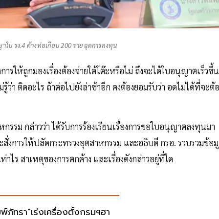
ปัญาใบ รง.4 ค้างท่อเกือบ 200 ราย ฉุดการลงทุน
การให้ถูกมองเรื่องต้องจ่ายใต้โต๊ะหรือไม่ ถึงจะได้ใบอนุญาตเร็วขึ้น
ู้ว่า ติดอะไร ถ้าต่อไปยังล่าช้าอีก คงต้องยอมรับว่า อดไม่ได้ที่จะต้
หกรรม กล่าวว่า ได้รับการร้องเรียนเรื่องการขอใบอนุญาตลงทุนมา
 และสั่งการให้ปลัดกระทรวงอุตสาหกรรม และอธิบดี กรอ. รวบรวมข้อม
าไร สาเหตุของการตกค้าง และเรื่องดังกล่าวอยู่ที่ใด
มพ์ภัทรา"เร่งเครื่องตั้งกรมฯฮา