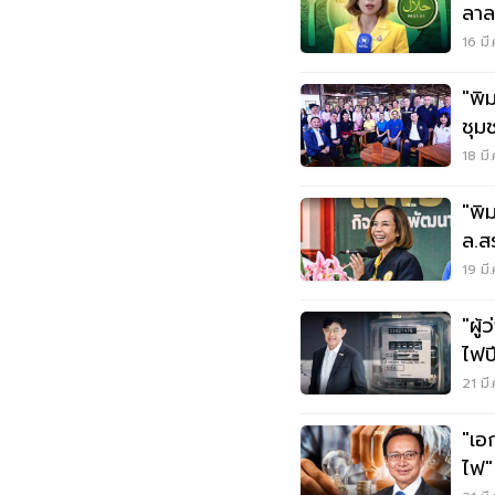
ลาล
ดอล
16 มี
"พิ
ชุม
ไทย
18 มี
"พิ
ล.ส
เฟอ
19 มี
"ผู
ไฟป
21 มี
"เอ
ไฟ"