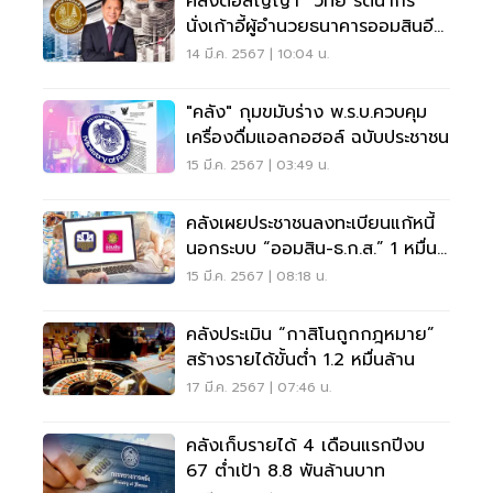
คลังต่อสัญญา “วิทัย รัตนากร”
นั่งเก้าอี้ผู้อำนวยธนาคารออมสินอีก
4 ปี
14 มี.ค. 2567 | 10:04 น.
"คลัง" กุมขมับร่าง พ.ร.บ.ควบคุม
เครื่องดื่มแอลกอฮอล์ ฉบับประชาชน
15 มี.ค. 2567 | 03:49 น.
คลังเผยประชาชนลงทะเบียนแก้หนี้
นอกระบบ “ออมสิน-ธ.ก.ส.” 1 หมื่น
ราย
15 มี.ค. 2567 | 08:18 น.
คลังประเมิน “กาสิโนถูกกฎหมาย”
สร้างรายได้ขั้นต่ำ 1.2 หมื่นล้าน
17 มี.ค. 2567 | 07:46 น.
คลังเก็บรายได้ 4 เดือนแรกปีงบ
67 ต่ำเป้า 8.8 พันล้านบาท