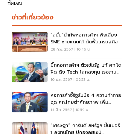
ชัดเจน
ข่าวที่เกี่ยวข้อง
“สนั่น”นำทัพหอการค้าฯ ฟังเสียง
SME ชายแดนใต้ ดันฟื้นเศรษฐกิจ
28 ก.พ. 2567 | 10:46 น.
บิ๊กหอการค้าฯ ติวเข้มรัฐ แก้ ศก.โต
ฝืด ดึง Tech โลกลงทุน เร่งเกษตร
แม่นยำ
10 มี.ค. 2567 | 02:53 น.
หอการค้าจี้รัฐรับมือ 4 ความท้าทาย
ฉุด ศก.ไทยตํ่าศักยภาพ เพิ่ม
ประชากร-ลุย AI
14 มี.ค. 2567 | 10:59 น.
“เศรษฐา” การันตี สหรัฐฯ ขึ้นเบอร์
1 ลงทุนไทย ปักธงลุยเซมิ