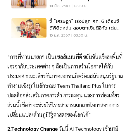
คอนดักเตอร์ EV
14 มี.ค. 2567 | 12:20 น.
จี้ “เศรษฐา” เร่งปลุก ศก. 6 เดือนจี
ดีพีติดหล่ม สอบตกเงินดิจิทัล เด่น
เซลส์แมน
15 มี.ค. 2567 | 03:50 น.
“การที่ท่านนายกฯ เป็นเซลส์แมนที่ดี ขยันขันแข็งลงพื้นที่
เจรจากับประเทศต่าง ๆ ถือเป็นการสร้างโอกาสให้กับ
ประเทศ ขณะเดียวกันภาคเอกชนก็พร้อมสนับสนุนรัฐบาล
ทำงานเชิงรุกในลักษณะ Team Thailand Plus ในการ
ปลดล็อกส่งเสริมภาคการค้า การลงทุน และการท่องเที่ยว
ส่วนนี้เชื่อว่าจะช่วยให้ไทยสามารถฉกฉวยโอกาสจากการ
เปลี่ยนแปลงด้านภูมิรัฐศาสตรฺของโลกได้”
2.Technology Change
วันนี้ AI Technology เข้ามามี