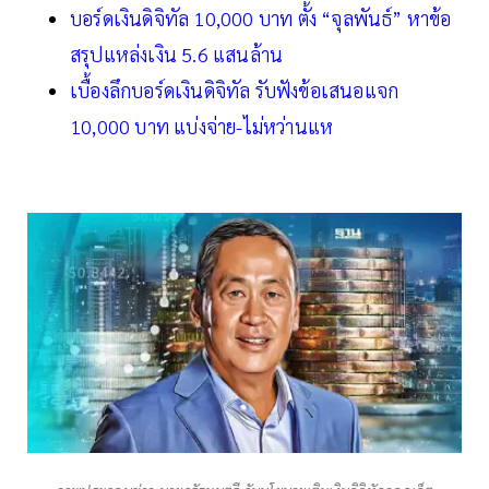
บอร์ดเงินดิจิทัล 10,000 บาท ตั้ง “จุลพันธ์” หาข้อ
สรุปแหล่งเงิน 5.6 แสนล้าน
เบื้องลึกบอร์ดเงินดิจิทัล รับฟังข้อเสนอแจก
10,000 บาท แบ่งจ่าย-ไม่หว่านแห