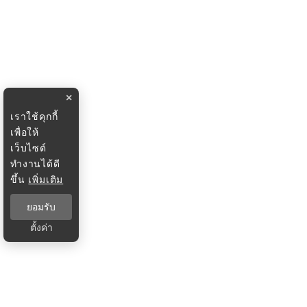
×
เราใช้คุกกี้
เพื่อให้
เว็บไซต์
ทำงานได้ดี
ขึ้น
เพิ่มเติม
ยอมรับ
ตั้งค่า