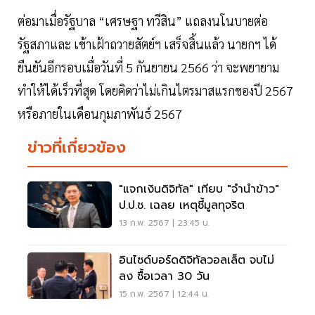
ต่อมาเมื่อรัฐบาล “เศรษฐา ทวีสิน” แถลงนโนบายต่อ
รัฐสภาและ เข้าเฝ้าถวายสัตย์ฯ เสร็จสิ้นแล้ว นายกฯ ได้
ยืนยันอีกรอบเมื่อวันที่ 5 กันยายน 2566 ว่า จะพยายาม
ทำให้ได้เร็วที่สุด โดยคิดว่าไม่เกินไตรมาสแรกของปี 2567
หรือภายในเดือนกุมภาพันธ์ 2567
ข่าวที่เกี่ยวข้อง
"แจกเงินดิจิทัล" เทียบ "จำนำข้าว"
ป.ป.ช. เฉลย เหตุชี้มูลทุจริต
13 ก.พ. 2567 | 23:45 น.
อินไซด์บอร์ดดิจิทัลวอลเล็ต จบไม่
ลง ซื้อเวลา 30 วัน
15 ก.พ. 2567 | 12:44 น.