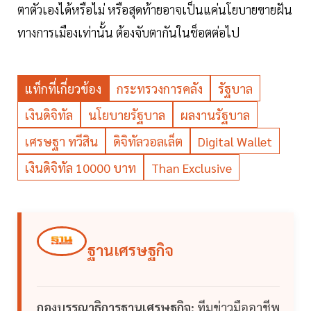
ตาตัวเองได้หรือไม่ หรือสุดท้ายอาจเป็นแค่นโยบายขายฝัน
ทางการเมืองเท่านั้น ต้องจับตากันในช็อตต่อไป
แท็กที่เกี่ยวข้อง
กระทรวงการคลัง
รัฐบาล
เงินดิจิทัล
นโยบายรัฐบาล
ผลงานรัฐบาล
เศรษฐา ทวีสิน
ดิจิทัลวอลเล็ต
Digital Wallet
เงินดิจิทัล 10000 บาท
Than Exclusive
ฐานเศรษฐกิจ
กองบรรณาธิการฐานเศรษฐกิจ:
ทีมข่าวมืออาชีพ