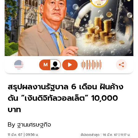
สรุปผลงานรัฐบาล 6 เดือน ฝันค้าง
ดัน “เงินดิจิทัลวอลเล็ต” 10,000
บาท
By
ฐานเศรษฐกิจ
11 มี.ค. 67 | 09:56 น.
อัปเดตล่าสุด :
16 มี.ค. 67 | 11:17 น.