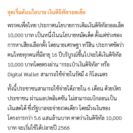
จุดเริ่มต้นนโยบาย เงินดิจิทัลวอลเล็ต
พรรคเพื่อไทย ประกาศนโยบายการเติมเงินดิจิทัลวอลเล็ต
10,000 บาท เป็นหนึ่งในนโยบายหมัดเด็ด ตั้งแต่ช่วงของ
การหาเสียงเลือกตั้ง โดยนายเศรษฐา ทวีสิน ประกาศชัดว่า
คนไทยทุกคนที่มีอายุ 16 ปีบริบูรณ์ขึ้นไปจะได้เงินดิจิทัล
10,000 บาทโดยตรงผ่าน "กระเป๋าเงินดิจิทัล" หรือ
Digital Wallet สามารถใช้จ่ายในรัศมี 4 กิโลเมตร
ทั้งนี้ประชาชนสามารถใช้จ่ายได้ภายใน 6 เดือน ด้วยบัตร
ประชาชน ผ่านแอปพลิเคชัน ไม่สามารถเบิกถอนเป็น
เงินสดได้ ซึ่งรัฐบาลจะจ่ายงวดเดียว โดยมีวงเงินของ
โครงการกว่า 5.6 แสนล้านบาท คาดว่าเงินดิจิทัล 10,000
บาท จะเริ่มใช้ได้ปลายปี 2566