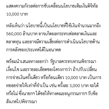
แสดงความกังวลต่อการขับเคลื่อนนโยบายเติมเงินดิจิทัล
10,000 บาท
หลังเห็นว่า นโยบายนี้เป็นนโยบายที่ใช้เงินจำนวนมากถึง
560,000 ล้านบาท อาจเกิดผลกระทบต่อตลาดเงินและ
ตลาดทุน และอาจมีความเสี่ยงต่อการดำเนินนโยบายด้าน
การคลังของประเทศได้ในอนาคต
พร้อมนำเสนอทางออกว่า รัฐบาลควรทบทวนพิจารณา
เงื่อนไข และรายละเอียดของโครงการว่า ถ้าปรับเปลี่ยน
การจ่ายเงินครั้งเดียว หรือก้อนเดียว 10,000 บาท เป็นการ
ทยอยจ่ายให้เท่าที่จำเป็น เช่น ครั้งละ 3,000 บาท จะได้
หรือไม่ ซึ่งนายกฯ ได้ขอให้ทางคณะอนุกรรมการฯ รับข้อ
สังเกตไปพิจารณา