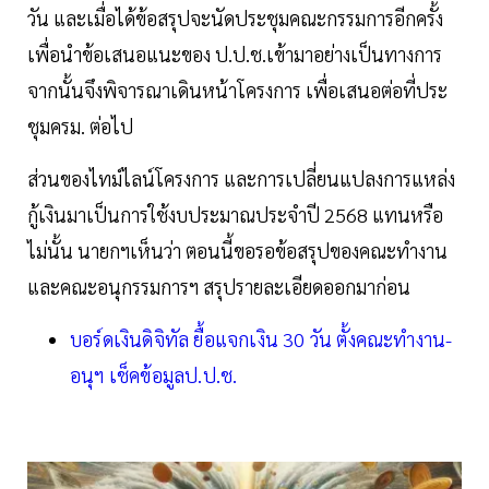
วัน และเมื่อได้ข้อสรุปจะนัดประชุมคณะกรรมการอีกครั้ง
เพื่อนำข้อเสนอแนะของ ป.ป.ช.เข้ามาอย่างเป็นทางการ
จากนั้นจึงพิจารณาเดินหน้าโครงการ เพื่อเสนอต่อที่ประ
ชุมครม. ต่อไป
ส่วนของไทม์ไลน์โครงการ และการเปลี่ยนแปลงการแหล่ง
กู้เงินมาเป็นการใช้งบประมาณประจำปี 2568 แทนหรือ
ไม่นั้น นายกฯเห็นว่า ตอนนี้ขอรอข้อสรุปของคณะทำงาน
และคณะอนุกรรมการฯ สรุปรายละเอียดออกมาก่อน
บอร์ดเงินดิจิทัล ยื้อแจกเงิน 30 วัน ตั้งคณะทำงาน-
อนุฯ เช็คข้อมูลป.ป.ช.