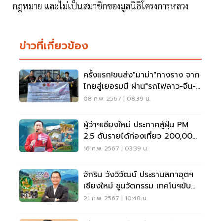
กฎหมาย และไม่เป็นสมาชิกของมูลนิธิโครงการหลวง
ข่าวที่เกี่ยวข้อง
ครั้งแรก!ขนส่ง"มาม่า"ทางราง จาก
ไทยสู่เยอรมนี ผ่าน"รถไฟลาว-จีน-
ยุโรป"
08 ก.พ. 2567 | 08:39 น.
ผู้ว่าฯเชียงใหม่ ประกาศสู้ฝุ่น PM
2.5 ดันรายได้ท่องเที่ยว 200,000
ล้านในปี 67
16 ก.พ. 2567 | 03:39 น.
จักริน วังวิวัฒน์ ประธานสภาอุตฯ
เชียงใหม่ ชูนวัตกรรม เทคโนฯขับ
เคลื่อนธุรกิจ
21 ก.พ. 2567 | 10:48 น.