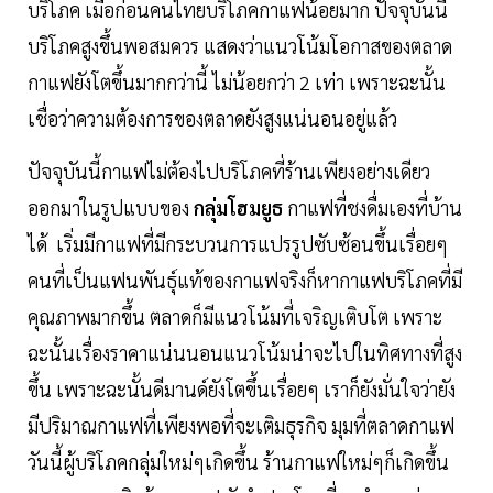
บริโภค เมื่อก่อนคนไทยบริโภคกาแฟน้อยมาก ปัจจุบันนี้
บริโภคสูงขึ้นพอสมควร แสดงว่าแนวโน้มโอกาสของตลาด
กาแฟยังโตขึ้นมากกว่านี้ ไม่น้อยกว่า 2 เท่า เพราะฉะนั้น
เชื่อว่าความต้องการของตลาดยังสูงแน่นอนอยู่แล้ว
ปัจจุบันนี้กาแฟไม่ต้องไปบริโภคที่ร้านเพียงอย่างเดียว
ออกมาในรูปแบบของ
กลุ่มโฮมยูธ
กาแฟที่ชงดื่มเองที่บ้าน
ได้ เริ่มมีกาแฟที่มีกระบวนการแปรรูปซับซ้อนขึ้นเรื่อยๆ
คนที่เป็นแฟนพันธุ์แท้ของกาแฟจริงก็หากาแฟบริโภคที่มี
คุณภาพมากขึ้น ตลาดก็มีแนวโน้มที่เจริญเติบโต เพราะ
ฉะนั้นเรื่องราคาแน่นนอนแนวโน้มน่าจะไปในทิศทางที่สูง
ขึ้น เพราะฉะนั้นดีมานด์ยังโตขึ้นเรื่อยๆ เราก็ยังมั่นใจว่ายัง
มีปริมาณกาแฟที่เพียงพอที่จะเติมธุรกิจ มุมที่ตลาดกาแฟ
วันนี้ผู้บริโภคกลุ่มใหม่ๆเกิดขึ้น ร้านกาแฟใหม่ๆก็เกิดขึ้น