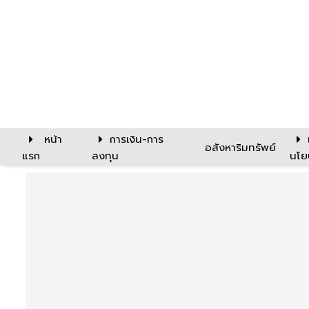
หน้า
การเงิน-การ
อสังหาริมทรัพย์
แรก
ลงทุน
นโย