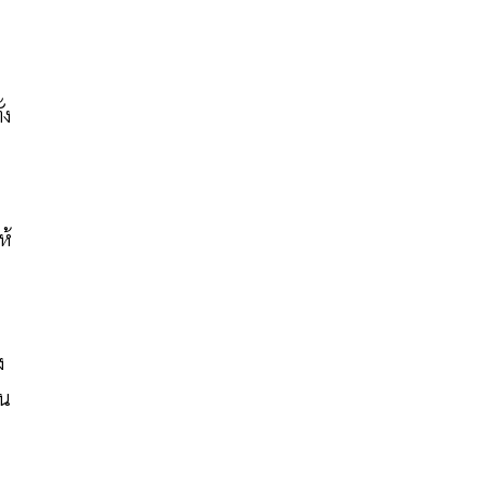
้ง
ห้
ง
่น