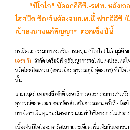
“บีโอไอ” นัดถกอีอีซี.-รฟท. หลังเอกช
ไฮสปีด ขีดเส้นต้องจบก.พ.นี้ ฟากอีอีซี เ
เป้าลงนามแก้สัญญาฯ-ตอกเข็มปีนี้
กรณีคณะกรรมการส่งเสริมการลงทุน (บีโอไอ) ไม่อนุมัติ ขยา
เอรา วัน
จำกัด เครือซีพี คู่สัญญาการรถไฟแห่งประเทศไท
หรือไฮสปีดเทรน (ดอนเมือง-สุวรรณภูมิ-อู่ตะเภา) ที่บีโอ
นั้น
นายนฤตม์ เทอดสถีรศักดิ์ เลขาธิการคณะกรรมการส่งเสริม
อุทธรณ์ขยายเวลา ออกบัตรส่งเสริมการลงทุน ครั้งที่3 โดยใ
การจัดหาเงินทุนของโครงการ และทำให้โครงการไม่สามาร
เบื้องต้นบีโอไอจะหารือในรายละเอียดเพิ่มเติมกับเอกช