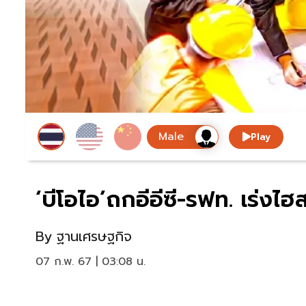
Play
‘บีโอไอ’ถกอีอีซี-รฟท. เร่งไ
By
ฐานเศรษฐกิจ
07 ก.พ. 67 | 03:08 น.