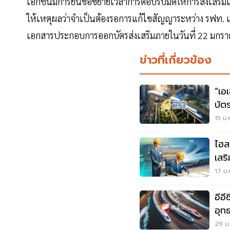
เอกชนมีการยื่นขอขยายเวลาการตอบรับมติให้การส่งเสริมแ
ให้เหตุผลว่าจำเป็นต้องรอการแก้ไขสัญญาระหว่าง รฟท. แ
เอกสารประกอบการออกบัตรส่งเสริมภายในวันที่ 22 มกร
ข่าวที่เกี่ยวข้อง
“เอเ
บัต
สุด
15 ม.
ไฮส
เสร
17 ม.
อีอี
อุท
เทร
29 ม.