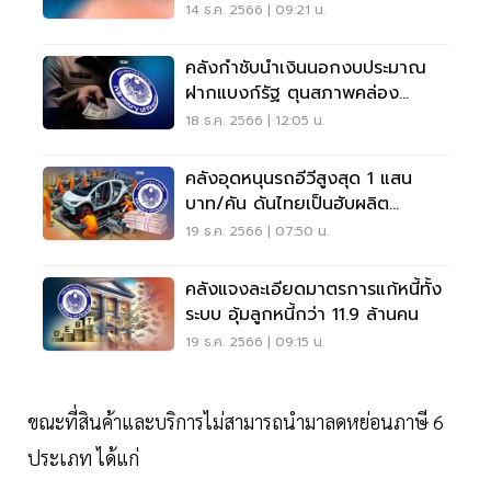
ร่วงหนัก
14 ธ.ค. 2566 | 09:21 น.
คลังกำชับนำเงินนอกงบประมาณ
ฝากแบงก์รัฐ ตุนสภาพคล่อง
รองรับภารกิจรัฐ
18 ธ.ค. 2566 | 12:05 น.
คลังอุดหนุนรถอีวีสูงสุด 1 แสน
บาท/คัน ดันไทยเป็นฮับผลิต
รถไฟฟ้า
19 ธ.ค. 2566 | 07:50 น.
คลังแจงละเอียดมาตรการแก้หนี้ทั้ง
ระบบ อุ้มลูกหนี้กว่า 11.9 ล้านคน
19 ธ.ค. 2566 | 09:15 น.
ขณะที่สินค้าและบริการไม่สามารถนำมาลดหย่อนภาษี 6
ประเภท ได้แก่