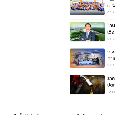
เครื
03 ธ.
"กน
เชิ
บริ
06 ธ.
กระ
กาช
ชิม 
07 ธ.
ราค
ปตท
10 ธ.