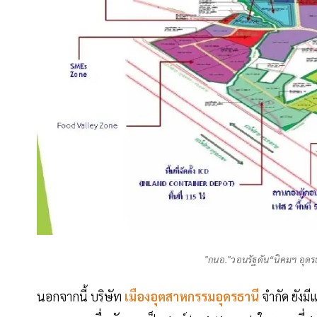
"กนอ."วอนรัฐดัน“นิคมฯ อุดร
นอกจากนี้ บริษัท
เมืองอุตสาหกรรมอุดรธานี
จำกัด ยังม