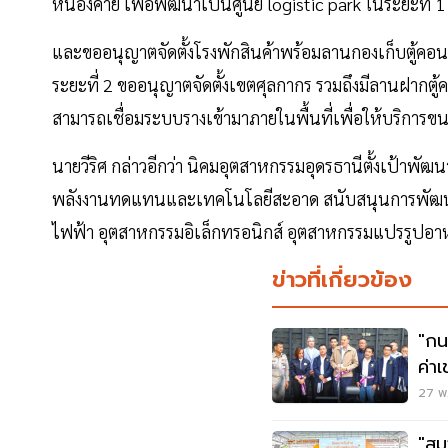
หนองคาย เพื่อพัฒนาเป็นศูนย์ logistic park ในระยะที่ 1 
และขออนุญาตจัดตั้งโรงพักสินค้าพร้อมลานกองเก็บตู้คอ
ระยะที่ 2 ขออนุญาตจัดตั้งเขตศุลกากร รวมถึงมีลานฝากต
สามารถเชื่อมระบบรางเข้ามาภายในพื้นที่เพื่อให้บริการข
นายวีริศ กล่าวอีกว่า นิคมอุตสาหกรรมอุดรธานีตั้งเป้าพัฒน
พลังงานทดแทนและเทคโนโลยีสะอาด สนับสนุนการพัฒน
ไฟฟ้า อุตสาหกรรมอิเล็กทรอนิกส์ อุตสาหกรรมแปรรูปอา
ข่าวที่เกี่ยวข้อง
"กน
ค่า
27 พ.
"สม