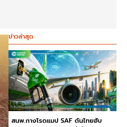
ข่าวล่าสุด
สนพ.กางโรดแมป SAF ดันไทยฮับ