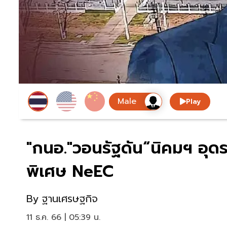
Play
"กนอ."วอนรัฐดัน“นิคมฯ อุดร
พิเศษ NeEC
By
ฐานเศรษฐกิจ
11 ธ.ค. 66 | 05:39 น.