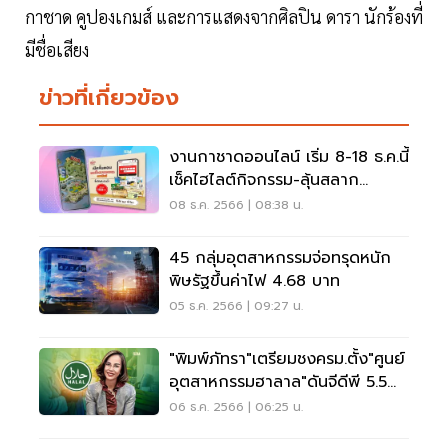
กาชาด คูปองเกมส์ และการแสดงจากศิลปิน ดารา นักร้องที่
มีชื่อเสียง
ข่าวที่เกี่ยวข้อง
งานกาชาดออนไลน์ เริ่ม 8-18 ธ.ค.นี้
เช็คไฮไลต์กิจกรรม-ลุ้นสลาก
ออนไลน์ที่นี่
08 ธ.ค. 2566 | 08:38 น.
45 กลุ่มอุตสาหกรรมจ่อทรุดหนัก
พิษรัฐขึ้นค่าไฟ 4.68 บาท
05 ธ.ค. 2566 | 09:27 น.
"พิมพ์ภัทรา"เตรียมชงครม.ตั้ง"ศูนย์
อุตสาหกรรมฮาลาล"ดันจีดีพี 5.5
หมื่นล.
06 ธ.ค. 2566 | 06:25 น.