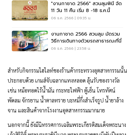
"งานกาชาด 2566" สวนลุมพินี จัด
11 วัน 11 คืน เริ่ม 8 -18 ธ.ค.นี้
06 ธ.ค. 2566 | 09:35 น.
งานกาชาด 2566 สวนลุม มัดรวม
วิธีการเดินทางด้วยรถสาธารณะที่นี่
06 ธ.ค. 2566 | 23:58 น.
สำหรับกิจกรรมไฮไลท์ของร้านค้ากระทรวงอุตสาหกรรมนั้น
ประกอบด้วย เกมส์จับฉลากแทงหลอด ลุ้นรับของรางวัล
เช่น หม้อทอดไร้น้ำมัน กระทะไฟฟ้า ตู้เย็น โทรทัศน์
พัดลม จักรยาน น้ำตาลทราย บะหมี่กึ่งสำเร็จรูป น้ำยาล้าง
จาน และสินค้าจากโรงงานอุตสาหกรรมมากมาย
นอกจากนี้ ยังมีนิทรรศการเฉลิมพระเกียรติสมเด็จพระนาง
เจ้าสิริกิติ์ พระบรมราชินีนาถ พระบรมราชชนนีพันปีหลวง