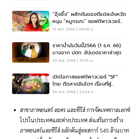
“อุ๊งอิ๊ง” ผลักดันของดีแต่ละจังหวัด
หนุน “หมูกระทะ” ซอฟต์พาวเวอร์
จานเด็ด
19 พ.ย. 2566 | 08:48 น.
ราคาน้ำมันวันนี้2566 (1 ธ.ค. 66)
บางจาก ปตท. อัปเดตราคาล่าสุด
30 พ.ย. 2566 | 19:39 น.
เปิดโอกาสซอฟต์พาวเวอร์ "5F"
ไทย ตีตลาดอินโดฯ เรื่องที่ผู้
ประกอบการต้องรู้
30 พ.ย. 2566 | 22:54 น.
สาขาภาพยนตร์ ละคร และซีรีส์ การจัดเทศกาลเอกซ์
โปรในประเทศและต่างประเทศ ส่งเสริมการสร้าง
ภาพยนตร์และซีรีส์ ผลักดันสู่ออสการ์ 545 ล้านบาท