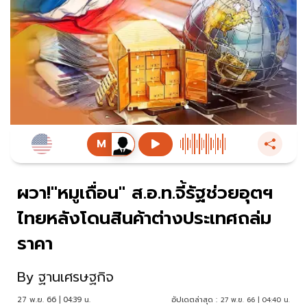
ผวา!"หมูเถื่อน" ส.อ.ท.จี้รัฐช่วยอุตฯ
ไทยหลังโดนสินค้าต่างประเทศถล่ม
ราคา
By
ฐานเศรษฐกิจ
27 พ.ย. 66 | 04:39 น.
อัปเดตล่าสุด :
27 พ.ย. 66 | 04:40 น.