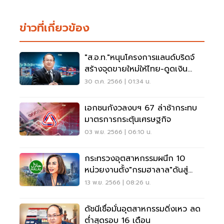
ข่าวที่เกี่ยวข้อง
"ส.อ.ท."หนุนโครงการแลนด์บริดจ์
สร้างจุดขายใหม่ให้ไทย-ดูดเงิน
ลงทุน
30 ต.ค. 2566 | 01:34 น.
เอกชนกังวลงบฯ 67 ล่าช้ากระทบ
มาตรการกระตุ้นเศรษฐกิจ
03 พ.ย. 2566 | 06:10 น.
กระทรวงอุตสาหกรรมผนึก 10
หน่วยงานตั้ง"กรมฮาลาล"ดันสู่
ระดับโลก
13 พ.ย. 2566 | 08:26 น.
ดัชนีเชื่อมั่นอุตสาหกรรมดิ่งเหว ลด
ต่ำสุดรอบ 16 เดือน