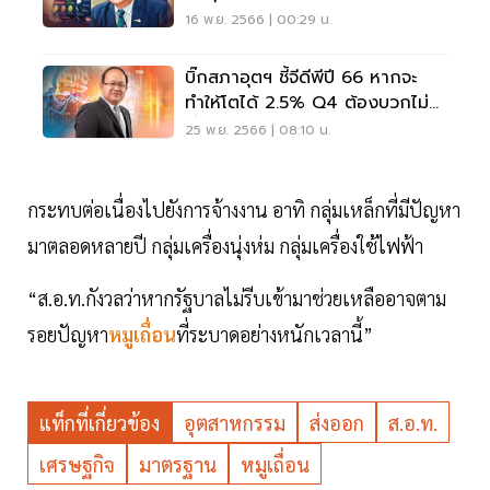
16 พ.ย. 2566 | 00:29 น.
บิ๊กสภาอุตฯ ชี้จีดีพีปี 66 หากจะ
ทำให้โตได้ 2.5% Q4 ต้องบวกไม่
ต่ำ 4.1%
25 พ.ย. 2566 | 08:10 น.
กระทบต่อเนื่องไปยังการจ้างงาน อาทิ กลุ่มเหล็กที่มีปัญหา
มาตลอดหลายปี กลุ่มเครื่องนุ่งห่ม กลุ่มเครื่องใช้ไฟฟ้า
“ส.อ.ท.กังวลว่าหากรัฐบาลไม่รีบเข้ามาช่วยเหลืออาจตาม
รอยปัญหา
หมูเถื่อน
ที่ระบาดอย่างหนักเวลานี้”
แท็กที่เกี่ยวข้อง
อุตสาหกรรม
ส่งออก
ส.อ.ท.
เศรษฐกิจ
มาตรฐาน
หมูเถื่อน