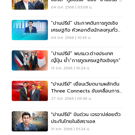
บีโอไอ
04 ต.ค. 2566 | 03:08 น.
“ปานปรีย์” ประกาศดันการทูตเชิง
เศรษฐกิจ หัวหอกดึงนักลงทุนทั่ว
โลก
04 ต.ค. 2566 | 10:39 น.
“ปานปรีย์” พบรมว.ต่างประเทศ
ญี่ปุ่น ย้ำ“การทูตเศรษฐกิจเชิงรุก”
13 ต.ค. 2566 | 10:24 น.
"ปานปรีย์" เยือนเวียดนามผลักดัน
Three Connects ขับเคลื่อนการ
ค้า 9 แสนล้าน
27 ต.ค. 2566 | 05:46 น.
"ปานปรีย์" บินด่วน เจรจาปล่อยตัว
ประกันไทยในอิสราเอล
31 ต.ค. 2566 | 01:24 น.