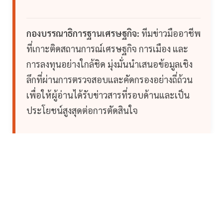
กองบรรณาธิการฐานเศรษฐกิจ:
ทีมข่าวมืออาชีพ
ที่เกาะติดสถานการณ์เศรษฐกิจ การเมือง และ
การลงทุนอย่างใกล้ชิด มุ่งมั่นนำเสนอข้อมูลเชิง
ลึกที่ผ่านการตรวจสอบและคัดกรองอย่างถี่ถ้วน
เพื่อให้ผู้อ่านได้รับข่าวสารที่รอบด้านและเป็น
ประโยชน์สูงสุดต่อการตัดสินใจ