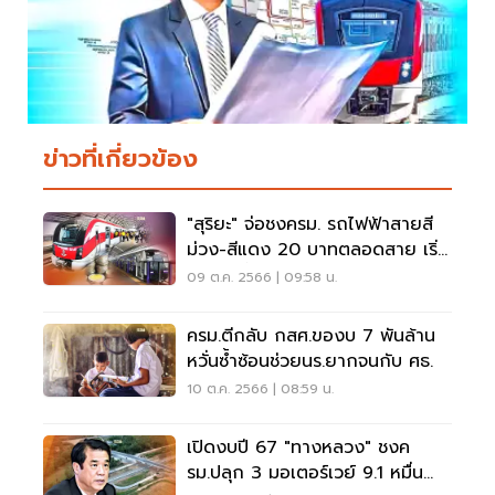
ข่าวที่เกี่ยวข้อง
"สุริยะ" จ่อชงครม. รถไฟฟ้าสายสี
ม่วง-สีแดง 20 บาทตลอดสาย เริ่ม
16 ต.ค.นี้
09 ต.ค. 2566 | 09:58 น.
ครม.ตีกลับ กสศ.ของบ 7 พันล้าน
หวั่นซ้ำซ้อนช่วยนร.ยากจนกับ ศธ.
10 ต.ค. 2566 | 08:59 น.
เปิดงบปี 67 "ทางหลวง" ชงค
รม.ปลุก 3 มอเตอร์เวย์ 9.1 หมื่น