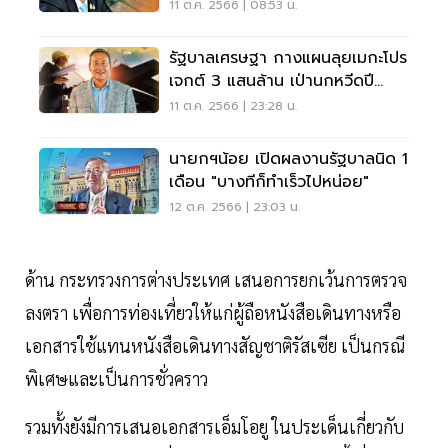
ล้าน
11 ต.ค. 2566 | 08:53 น.
รัฐบาลเศรษฐา กางแผนลุยเมกะโปร
เจกต์ 3 แสนล้าน เป่านกหวีดปี
2567
11 ต.ค. 2566 | 23:28 น.
นายกฯน้อย เปิดผลงานรัฐบาลนิด 1
เดือน "บางทีก็ทำเร็วไปหน่อย"
12 ต.ค. 2566 | 23:03 น.
ด้าน กระทรวงการต่างประเทศ เสนอการยกเว้นการตรวจ
ลงตรา เพื่อการท่องเที่ยวให้แก่ผู้ถือหนังสือเดินทางหรือ
เอกสารใช้แทนหนังสือเดินทางสัญชาติรัสเซีย เป็นกรณี
พิเศษและเป็นการชั่วคราว
รวมทั้งยังมีการเสนอเอกสารเอ็มโอยู ในประเด็นเกี่ยวกับ