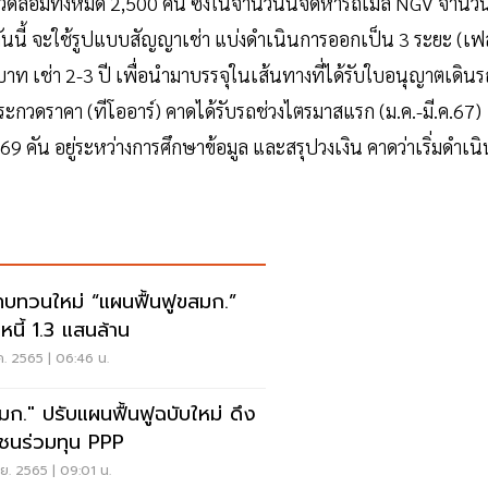
่งแวดล้อมทั้งหมด 2,500 คัน ซึ่งในจำนวนนี้จัดหารถเมล์ NGV จำนว
คันนี้ จะใช้รูปแบบสัญญาเช่า แบ่งดำเนินการออกเป็น 3 ระยะ (เฟ
บาท เช่า 2-3 ปี เพื่อนำมาบรรจุในเส้นทางที่ได้รับใบอนุญาตเดินร
ะกวดราคา (ทีโออาร์) คาดได้รับรถช่วงไตรมาสแรก (ม.ค.-มี.ค.67)
 คัน อยู่ระหว่างการศึกษาข้อมูล และสรุปวงเงิน คาดว่าเริ่มดำเนิ
งทบทวนใหม่ “แผนฟื้นฟูขสมก.”
หนี้ 1.3 แสนล้าน
ค. 2565 | 06:46 น.
มก." ปรับแผนฟื้นฟูฉบับใหม่ ดึง
ชนร่วมทุน PPP
ย. 2565 | 09:01 น.