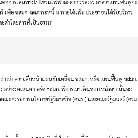
ชื่อมต่อการเดินทางไปใช้รถไฟฟ้าสะดวก รวดเร็ว คาดว่าแผนฟื้นฟูจะ
 เพื่อ ขสมก. ลดภาระหนี้ หารายได้เพิ่ม ประชาชนได้รับบริการ
ละค่าโดยสารที่เป็นธรรม"
ล่าวว่า ความคืบหน้าแผนขับเคลื่อน ขสมก. หรือ แผนฟื้นฟู ขสมก. 
ู่ระหว่างรอเสนอ บอร์ด ขสมก. พิจารณาเห็นชอบ หลังจากนั้นจะ
ะกรรมการนโยบายรัฐวิสาหกิจ (คนร.) และคณะรัฐมนตรี (ครม.