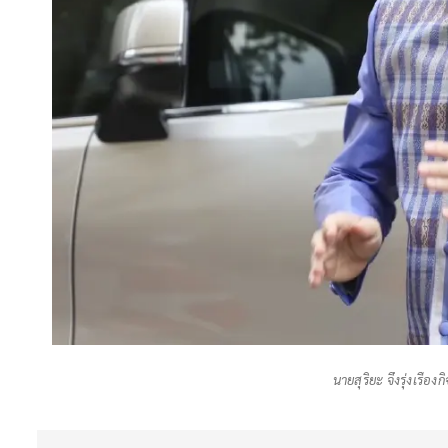
นายสุริยะ จึงรุ่งเรื