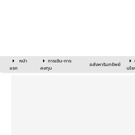
หน้า
การเงิน-การ
อสังหาริมทรัพย์
แรก
ลงทุน
นโย