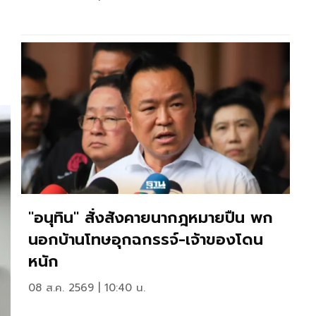
"อนุทิน" สั่งสังคายนากฎหมายปืน พก
นอกบ้านโทษอุกฉกรรจ์-เจ้าของโดน
หนัก
08 ส.ค. 2569 | 10:40 น.