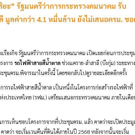
ริยะ” รัฐมนตรีว่าการกระทรวงคมนาคม รับ
มูลค่ากว่า 4.1 หมื่นล้าน ยังไม่เสนอครม. ขอ
งรุ่งเรืองกิจ รัฐมนตรีว่าการกระทรวงคมนาคม เปิดเผยก่อนการประชุ
โครงการ
รถไฟฟ้าสายสีน้ำตาล
ช่วงแคราย-ลำสาลี (บึงกุ่ม) ระยะทา
ระชุมครม.พิจารณาในครั้งนี้ โดยขอกลับไปดูรายละเอียดอีกครั้ง
รงการรถไฟฟ้าสายสีน้ำตาล เป็นหนึ่งในโครงการก่อสร้างรถไฟฟ้าที่
นแห่งประเทศไทย (รฟม.) เตรียมเสนอกระทรวงคมนาคม ภายในเดือ
่านการเห็นชอบโครงการจากที่ประชุมครม. แล้ว คาดว่าจะเปิดประมู
่า จะเริ่มเวนคืนที่ดินได้ภายในปี 2568 หลังจากนั้นจะเริ่ม