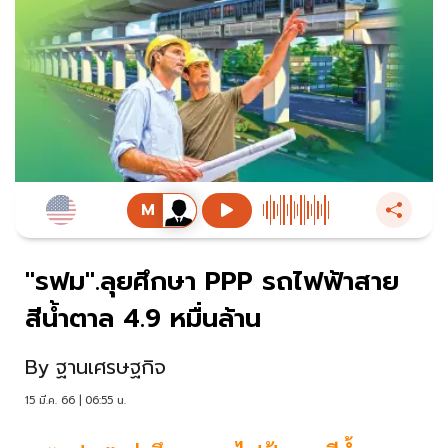
"รฟม".ลุยศึกษา PPP รถไฟฟ้าสาย
สีนํ้าตาล 4.9 หมื่นล้าน
By
ฐานเศรษฐกิจ
15 มี.ค. 66 | 06:55 น.