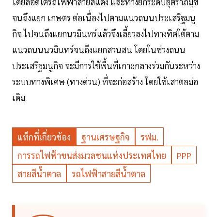
โดยลอดใต้รถไฟฟ้าสายสีแดง และทางยกระดับอุตราภิมุข
จนถึงแยก เกษตร ต่อเนื่องไปตามแนวถนนประเสริฐมนู
กิจ ไปจนถึงแยกนวมินทร์แล้วจึงเลี้ยวลงไปทางทิศใต้ตาม
แนวถนนนวมินทร์จนถึงแยกสวนสน โดยในช่วงถนน
ประเสริฐมนูกิจ จะมีการใช้พื้นที่เกาะกลางร่วมกันระหว่าง
ระบบทางพิเศษ (ทางด่วน) ที่จะก่อสร้าง โดยใช้เสาตอม่อ
เดิม
แท็กที่เกี่ยวข้อง
ฐานเศรษฐกิจ
รฟม.
การรถไฟฟ้าขนส่งมวลชนแห่งประเทศไทย
PPP
สายสีน้ำตาล
รถไฟฟ้าสายสีน้ำตาล