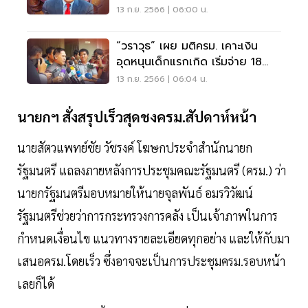
มอี ชงครม.
13 ก.ย. 2566 | 06:00 น.
“วราวุธ” เผย มติครม. เคาะเงิน
อุดหนุนเด็กแรกเกิด เริ่มจ่าย 18
ก.ย. 66
13 ก.ย. 2566 | 06:04 น.
นายกฯ สั่งสรุปเร็วสุดชงครม.สัปดาห์หน้า
นายสัตวแพทย์ชัย วัชรงค์ โฆษกประจำสำนักนายก
รัฐมนตรี แถลงภายหลังการประชุมคณะรัฐมนตรี (ครม.) ว่า
นายกรัฐมนตรีมอบหมายให้นายจุลพันธ์ อมรวิวัฒน์
รัฐมนตรีช่วยว่าการกระทรวงการคลัง เป็นเจ้าภาพในการ
กำหนดเงื่อนไข แนวทางรายละเอียดทุกอย่าง และให้กับมา
เสนอครม.โดยเร็ว ซึ่งอาจจะเป็นการประชุมครม.รอบหน้า
เลยก็ได้