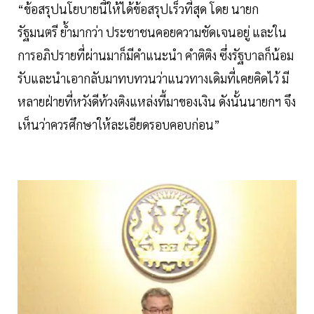
“ข้อสรุปนโยบายนี้ให้ได้ข้อสรุปเร็วที่สุด โดย นายก
รัฐมนตรี ย้ำมากว่า ประชาชนคอยความชัดเจนอยู่ และใน
การอภิปรายที่ผ่านมาก็มีคำแนะนำ คำติติง ซึ่งรัฐบาลก็น้อม
รับและนำเอากลับมาทบทวนว่าแนวทางเดิมที่เคยคิดไว้ มี
หลายฝ่ายที่หวังดีท้วงติงแหล่งที้มาของเงิน ดังนั้นนายกฯ จึง
เห็นว่าควรศึกษาให้ละเอียดรอบคอบก่อน”