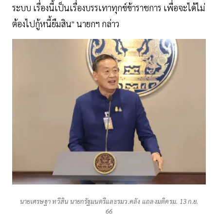
ระบบ เรื่องนี้เป็นเรื่องบรรเทาทุกข์ข้าราชการ เพื่อจะได้ไม่
ต้องไปกู้หนี้ยืมสิน" นายกฯ กล่าว
นายเศรษฐา ทวีสิน นายกรัฐมนตรีและรมว.คลัง แถลงมติครม. 13 ก.ย.
66