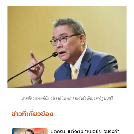
นายสัตวแพทย์ชัย วัชรงค์ โฆษกประจำสำนักนายกรัฐมนตรี
ข่าวที่เกี่ยวข้อง
มติครม. แต่งตั้ง "หมอชัย วัชรงค์"