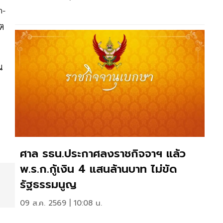
n-
ิต
น
ศาล รธน.ประกาศลงราชกิจจาฯ แล้ว
พ.ร.ก.กู้เงิน 4 แสนล้านบาท ไม่ขัด
รัฐธรรมนูญ
09 ส.ค. 2569 | 10:08 น.