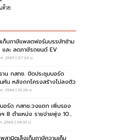
นด้วย
นเก็บภาษีแพลตฟอร์มบรรษัทข้าม
ิ และ ลดภาษีรถยนต์ EV
ค. 2565 | 07:24 น.
ธาน กสทช. ปิดประชุมบอร์ด
ันหัน หลังถกโครงสร้างไม่ลงตัว
ค. 2566 | 10:26 น.
 บอร์ด กสทช.วงแตก เพิ่มรอง
าฯ 8 ตำแหน่ง รายจ่ายพุ่ง 10
น
ค. 2566 | 06:33 น.
พสามิตเล็งเก็บภาษีความเค็ม