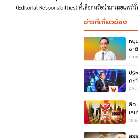
(Editorial Responsibilties) ที่เลือกหรือนำมาเผยแพร่นั้
ข่าวที่เกี่ยวข้อง
หนุ
ชาต
08 พ.
ประ
กะท
09 ส.
ลึก
เลข
ล้า
10 ส.
สรร