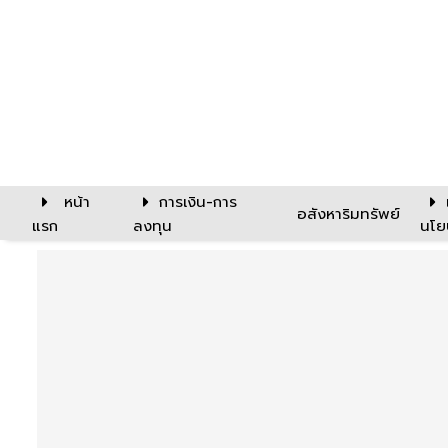
หน้า
การเงิน-การ
อสังหาริมทรัพย์
แรก
ลงทุน
นโย