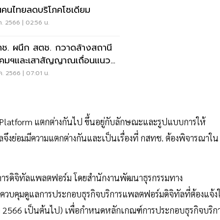
นคนไทยลดบริโภคโซเดียม
ค. 2566 | 02:56 น.
ช. ผนึก สตช. กวาดล้างสถานี
คมฯและเสาสัญญาณเถื่อนแนว
ยแดน
ค. 2566 | 07:01 น.
บน Platform แตกต่างกันไป ขึ้นอยู่กับลักษณะและรูปแบบการให้
ึงย่อมมีความแตกต่างกันและเป็นเรื่องที่ กสทช. ต้องพิจารณาใน
การดิจิทัลแพลตฟอร์ม โดยสำนักงานพัฒนาธุรกรรมทาง
ควบคุมดูแลการประกอบธุรกิจบริการแพลตฟอร์มดิจิทัลที่ต้องแจ้งใ
งหาคม 2566 เป็นต้นไป) เพื่อกำหนดหลักเกณฑ์การประกอบธุรกิจบริก