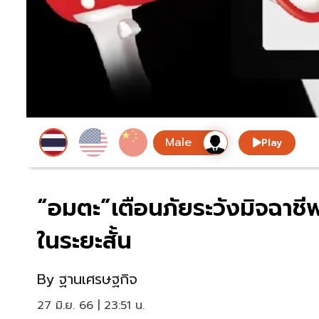
Play
“อมตะ”เตือนภัยระวังมิจฉา
ในระยะสั้น
By
ฐานเศรษฐกิจ
27 มิ.ย. 66 | 23:51 น.