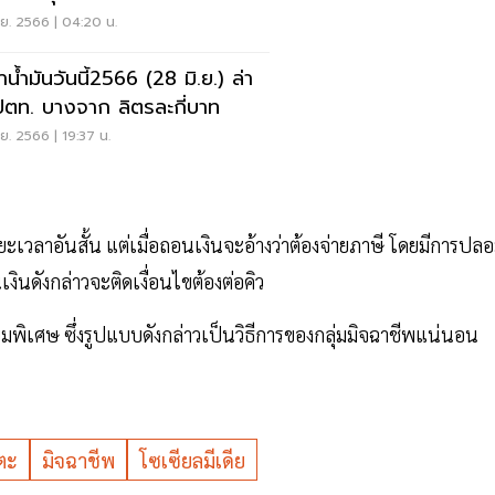
.ย. 2566 | 04:20 น.
น้ำมันวันนี้2566 (28 มิ.ย.) ล่า
ปตท. บางจาก ลิตรละกี่บาท
.ย. 2566 | 19:37 น.
าอันสั้น แต่เมื่อถอนเงินจะอ้างว่าต้องจ่ายภาษี โดยมีการปล
ดังกล่าวจะติดเงื่อนไขต้องต่อคิว
พิเศษ ซึ่งรูปแบบดังกล่าวเป็นวิธีการของกลุ่มมิจฉาชีพแน่นอน
ตะ
มิจฉาชีพ
โซเซียลมีเดีย