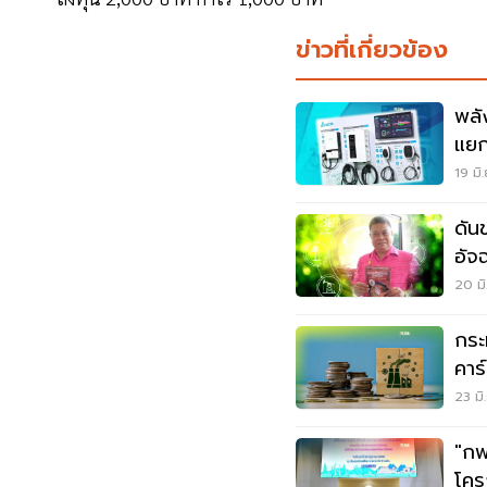
ข่าวที่เกี่ยวข้อง
พลั
แยก
19 มิ
ดัน
อัจ
กร
20 มิ
กระ
คาร
23 มิ
"กฟ
โคร