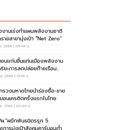
งงานเร่งทำแผนพลังงานชาติ
รายสาขามุ่งเป้า "์Net Zero"
.ย. 2566 | 08:48 น.
ขอนแก่นขึ้นแท่นเมืองพลังงาน
ฉริยะการลดปล่อยก๊าซเรือน
ะจก
.ย. 2566 | 13:56 น.
ทรวงมหาดไทยนำร่องซื้อ-ขาย
์บอนเครดิตครั้งแรกในไทย
.ย. 2566 | 00:49 น.
ผ."ผนึกพันธมิตรรุก 5
งการมุ่งเป้าสังคมคาร์บอนต่ำ