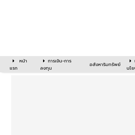
หน้า
การเงิน-การ
อสังหาริมทรัพย์
แรก
ลงทุน
นโย