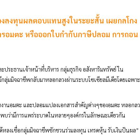
วงลงทุนผลตอบแทนสูงในระยะสั้น เผยกลโกง
เอกสารอมตะ หรือออกใบกำกับภาษีปลอม การถอน
ประธานเจ้าหน้าที่บริหาร กลุ่มธุรกิจ อสังหาริมทรัพย์ ใน
มีกลุ่มมิจฉาชีพกลับมาหลอกลวงผ่านระบบโซเซียลมีเดียโดยเฉพาะ
พนักงานอมตะ และปลอมแปลงเอกสารสำคัญต่างๆของอมตะ หลอกลว
ังพบว่ามีการแพร่ระบาดในหลายๆองค์กรในลักษณะเดียวกัน
้หลงเชื่อกลุ่มมิจฉาชีพชักชวนร่วมลงทุน เทรดหุ้น รับเงินปันผล”