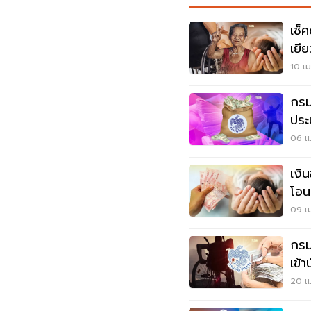
เช็
เยี
10 เม
กรม
ประ
06 เม
เงิ
โอนเ
09 เม
กรม
เข้า
20 เม