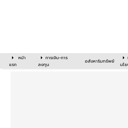
หน้า
การเงิน-การ
อสังหาริมทรัพย์
แรก
ลงทุน
นโย