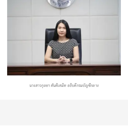
นางสาวกุลยา ตันติเตมิท อธิบดีกรมบัญชีกลาง