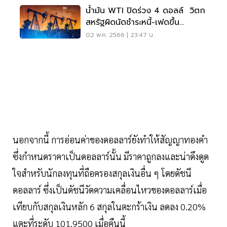
น้ำมัน WTI ปิดร่วง 4 ดอลล์ วิตก
สหรัฐผิดนัดชำระหนี้-เฟดขึ้น
ดอกเบี้ย
02 พ.ค. 2566 | 23:47 น.
นอกจากนี้ การอ่อนค่าของดอลลาร์ยังทำให้สัญญาทองคำ
ซึ่งกำหนดราคาเป็นดอลลาร์นั้น มีราคาถูกลงและน่าดึงดูด
ใจสำหรับนักลงทุนที่ถือครองสกุลเงินอื่น ๆ โดยดัชนี
ดอลลาร์ ซึ่งเป็นดัชนีวัดความเคลื่อนไหวของดอลลาร์เมื่อ
เทียบกับสกุลเงินหลัก 6 สกุลในตะกร้าเงิน ลดลง 0.20%
แตะที่ระดับ 101.9500 เมื่อคืนนี้