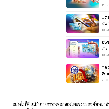
15 เม
บัต
ยัง
18 เม
อัพ
ตัว
18 เม
คลั
พี 
25 เม
อย่างไรก็ดี แม้ว่าภาคการส่งออกของไทยจะชะลอตัวลงมาช่วง