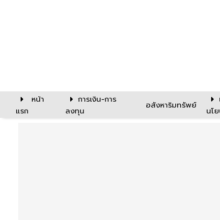
หน้า
การเงิน-การ
อสังหาริมทรัพย์
แรก
ลงทุน
นโย