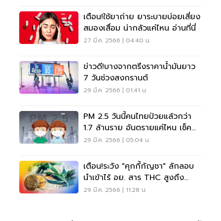
เตือน!ใช้ยาถ่าย ยาระบายบ่อยเสี่ยง
สมองเสื่อม น่ากลัวแค่ไหน อ่านที่นี่
27 มี.ค. 2566 | 04:40 น.
ข่าวดี!บางจากตรึงราคาน้ำมันยาว
7 วันช่วงสงกรานต์
29 มี.ค. 2566 | 01:41 น.
PM 2.5 วันนี้คนไทยป่วยแล้วกว่า
1.7 ล้านราย อันตรายแค่ไหน เช็ค
เลย
29 มี.ค. 2566 | 05:04 น.
เตือน!ระวัง "คุกกี้กัญชา" ลักลอบ
นำเข้าไร้ อย. สาร THC สูงถึง
600 มก.
29 มี.ค. 2566 | 11:28 น.