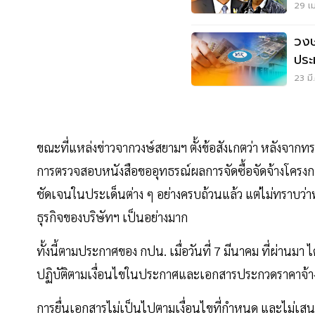
มหา
29 เม
วงษ
ประ
23 มี
ขณะที่แหล่งข่าวจากวงษ์สยามฯ ตั้งข้อสังเกตว่า หลังจากท
การตรวจสอบหนังสือขออุทธรณ์ผลการจัดซื้อจัดจ้างโครงการด
ชัดเจนในประเด็นต่าง ๆ อย่างครบถ้วนแล้ว แต่ไม่ทราบว่า
ธุรกิจของบริษัทฯ เป็นอย่างมาก
ทั้งนี้ตามประกาศของ กปน. เมื่อวันที่ 7 มีนาคม ที่ผ่านมา 
ปฏิบัติตามเงื่อนไขในประกาศและเอกสารประกวดราคาจ้าง
การยื่นเอกสารไม่เป็นไปตามเงื่อนไขที่กำหนด และไม