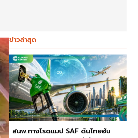
ข่าวล่าสุด
สนพ.กางโรดแมป SAF ดันไทยฮับ