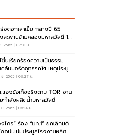
เร่งตอกเสาเข็ม กลางปี 65
างสะพานข้ามคลองมหาสวัสดิ์ 1.2
ล้าน
ค. 2565 | 07:31 น.
ษ์ตื่นเรียกร้องความเป็นธรรม
กลับบอร์ดอุทธรณ์ฯ เหตุประมูล
น้ำมหาสวัสดิ์
.ย. 2565 | 06:27 น.
.แจงข้อเท็จจริงตาม TOR งาน
ยกำลังผลิตน้ำมหาสวัสดิ์
.ย. 2565 | 06:14 น.
ืองไกร” ร้อง “มท.1” ยกเลิกมติ
์ดกปน.ปมประมูลโรงงานผลิตน้ำ