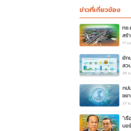
ข่าวที่เกี่ยวข้อง
ทช.
สร้
พัน
17 ม.
ยัก
สวน
โรง
26 เม
กปน
ขยา
27 เม
“เร
บอร