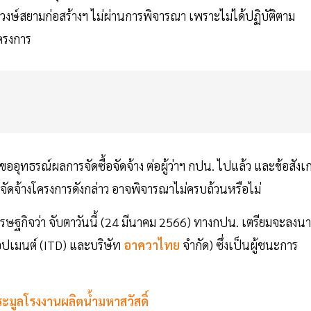
วงษ์สยามก่อสร้างฯ ไม่ผ่านการพิจารณา เพราะไม่ได้ปฏิบัติตาม
ครงการ
ขออุทธรณ์ผลการจัดซื้อจัดจ้าง ต่อผู้ว่าฯ กปน. ไปแล้ว และข้อสังเ
ัดจ้างโครงการดังกล่าว อาจพิจารณาไม่ครบถ้วนหรือไม่
รษฐกิจว่า จับตาวันนี้ (24 มีนาคม 2566) ทางกปน. เตรียมจะลงน
อปเมนต์ (ITD) และบริษัท
อาควาไทย
จำกัด) ซึ่งเป็นผู้ชนะการ
ะมูลโรงงานผลิตน้ำมหาสวัสดิ์