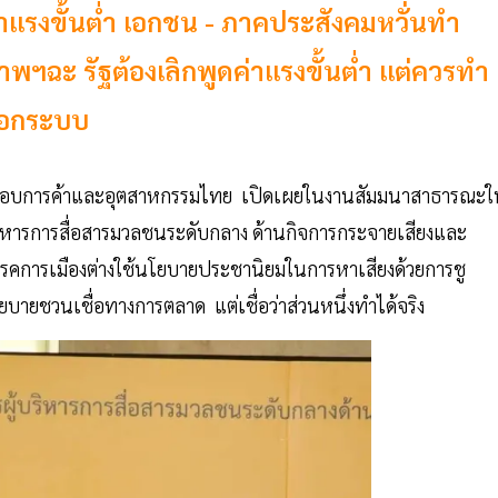
แรงขั้นต่ำ เอกชน - ภาคประสังคมหวั่นทำ
ฯฉะ รัฐต้องเลิกพูดค่าแรงขั้นต่ำ แต่ควรทำ
 นอกระบบ
ระกอบการค้าและอุตสาหกรรมไทย เปิดเผยในงานสัมมนาสาธารณะใ
บริหารการสื่อสารมวลชนระดับกลาง ด้านกิจการกระจายเสียงและ
 พรรคการเมืองต่างใช้นโยบายประชานิยมในการหาเสียงด้วยการชู
โยบายชวนเชื่อทางการตลาด แต่เชื่อว่าส่วนหนึ่งทำได้จริง