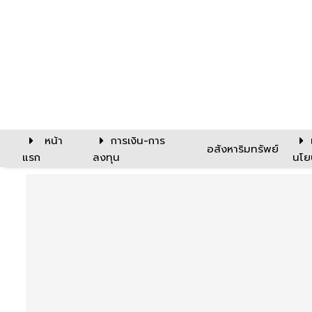
หน้า
การเงิน-การ
อสังหาริมทรัพย์
แรก
ลงทุน
นโย