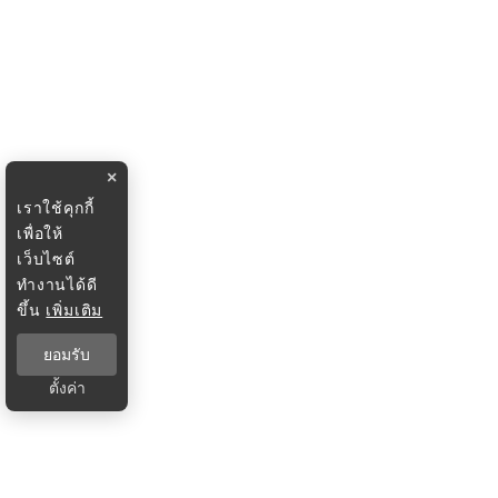
×
เราใช้คุกกี้
เพื่อให้
เว็บไซต์
ทำงานได้ดี
ขึ้น
เพิ่มเติม
ยอมรับ
ตั้งค่า