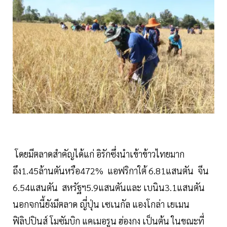
โดยมีตลาดสำคัญได้แก่ อิรักซึ่งนำเข้าข้าวไทยมาก
ถึง1.45ล้านตันหรือ472% แอฟริกาใต้ 6.81แสนตัน จีน
6.54แสนตัน สหรัฐฯ5.9แสนตันและ เบนิน3.1แสนตัน
นอกจกนี้ยังมีตลาด ญี่ปุ่น เซเนกัล แองโกล่า เยเมน
ฟิลิปปินส์ โมซัมบิก แคเมอรูน ฮ่องกง เป็นต้น ในขณะที่