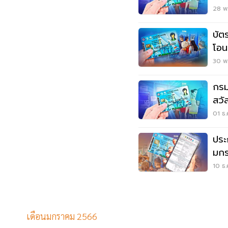
โอนเ
28 พ.
บัต
โอนเ
30 พ.
กรม
สวัส
ธ.ค
01 ธ.
ประ
มกร
10 ธ.
เดือนมกราคม 2566