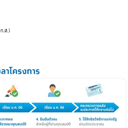
ก.ส.)