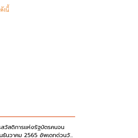
ังนี้
รสวัสดิการแห่งรัฐบัตรคนจน
อนธันวาคม 2565 อัพเดทด่วนวัน