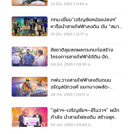
23 มี.ค. 2565 | 11:49 น.
กทม.เยี่ยม“เจริญชัยหม้อแปลงฯ”
หารือนำสายไฟฟ้าลงดิน ดัน "สมา
ร์ทซิตี้"
25 มี.ค. 2565 | 12:17 น.
ชัชชาติลุยลดผลกระทบก่อสร้าง
โครงการสายไฟฟ้าใต้ดิน-จัด
ระเบียบสายสื่อสาร
04 มิ.ย. 2565 | 09:30 น.
กฟน.วางสายไฟฟ้าลงดินถนน
จรัญสนิทวงศ์ แยกบางพลัด-
ท่าพระ คืบหน้า 73%
28 ก.ค. 2565 | 04:51 น.
“จุฬาฯ–เจริญชัยฯ–อีโนวาฯ” ผนึก
กำลัง นำสายไฟลงดิน สร้างลุค
ใหม่“สยามสแควร์”
30 ต.ค. 2565 | 09:40 น.