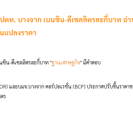
๊ม ปตท. บางจาก เบนซิน-ดีเซลลิตรละกี่บาท อ่า
ี่ยนแปลงราคา
ซิน-ดีเซลลิตรละกี่บาท "
ฐานเศรษฐกิจ
" มีคำตอบ
(OR) และบมจ.บางจาก คอร์ปอเรชั่น (BCP) ประกาศปรับขึ้นราคาข
ิตร