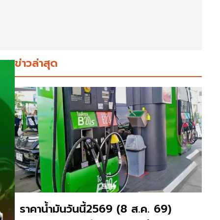
ข่าวล่าสุด
ราคาน้ำมันวันนี้2569 (8 ส.ค. 69)