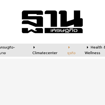
เศรษฐกิจ-
Health 
บาย
Climatecenter
ธุรกิจ
Wellness