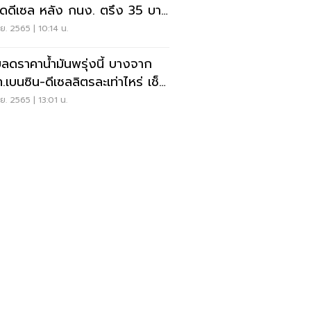
ลดดีเซล หลัง กนง. ตรึง 35 บาท
1 สัปดาห์
ย. 2565 | 10:14 น.
บลดราคาน้ำมันพรุ่งนี้ บางจาก
.เบนซิน-ดีเซลลิตรละเท่าไหร่ เช็ค
ย. 2565 | 13:01 น.