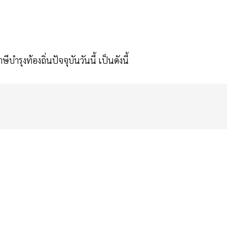
บำรุงท้องถิ่นปัจจุบันวันนี้ เป็นดังนี้