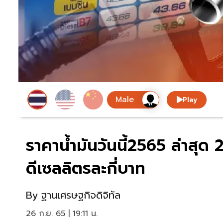
Play
ราคาน้ำมันวันนี้2565 ล่าสุด
ดีเซลลิตรละกี่บาท
By
ฐานเศรษฐกิจดิจิทัล
26 ก.ย. 65 | 19:11 น.