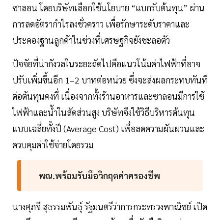
ซาลอน โดยบริษัทเลือกใช้นโยบาย “แบกรับต้นทุน” ผ่าน
การลดอัตรากำไรลงชั่วคราว เพื่อรักษาระดับราคาและ
ประคองฐานลูกค้าในช่วงที่เศรษฐกิจยังชะลอตัว
ปัจจัยที่น่ากังวลในระยะถัดไปคือแนวโน้มค่าไฟฟ้าที่อาจ
ปรับเพิ่มขึ้นอีก 1–2 บาทต่อหน่วย ซึ่งจะส่งผลกระทบทันที
ต่อต้นทุนคงที่ เนื่องจากทั้งร้านอาหารและซาลอนมีการใช้
ไฟฟ้าและน้ำในสัดส่วนสูง บริษัทจึงใช้วิธีบริหารต้นทุน
แบบเฉลี่ยทั้งปี (Average Cost) เพื่อลดความผันผวนและ
ควบคุมค่าใช้จ่ายโดยรวม
พณ.พร้อมรับมือวิกฤตค่าครองชีพ
นางศุภจี สุธรรมพันธุ์ รัฐมนตรีว่าการกระทรวงพาณิชย์ เปิด