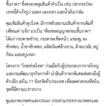
ขึ้นราคา" ซึ่งครอบคลุมสินค้าจำเป็น เช่น ปลากระป๋อง
บะหมี่สำเร็จรูป นมผง นมเหลว และน้ำมันปาล์ม
คุมเข้มสินค้าอุปโภค: มีการขยับสถานะสินค้าจากเดิมที่
เพียงแค่ "แจ้ง" มาเป็น "ต้องขออนุญาตก่อนขึ้นราคา"
ได้แก่ กระดาษชำระ, กระดาษเช็ดหน้า, แชมพู, ผง
ซักฟอก, น้ำยาซักฟอก, ผลิตภัณฑ์ล้างจาน, ผ้าอนามัย, สบู่
ก้อน และสบู่เหลว
โครงการ "ไทยช่วยไทย": ร่วมมือกับผู้ประกอบการรายใหญ่
และกรมพัฒนาธุรกิจการค้า นำสินค้าราคาพิเศษส่งตรงถึงผู้
ค้าปลีก-ส่งใน 77 จังหวัดทั่วประเทศ เพื่อลดค่าครองชีพใน
จุดที่มีความเปราะบาง
ดูแลภาคเกษตรและประมง: ประสานกระทรวงเกษตรและ