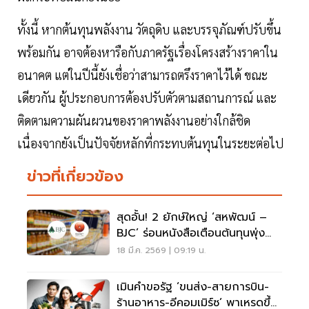
ทั้งนี้ หากต้นทุนพลังงาน วัตถุดิบ และบรรจุภัณฑ์ปรับขึ้น
พร้อมกัน อาจต้องหารือกับภาครัฐเรื่องโครงสร้างราคาใน
อนาคต แต่ในปีนี้ยังเชื่อว่าสามารถตรึงราคาไว้ได้ ขณะ
เดียวกัน ผู้ประกอบการต้องปรับตัวตามสถานการณ์ และ
ติดตามความผันผวนของราคาพลังงานอย่างใกล้ชิด
เนื่องจากยังเป็นปัจจัยหลักที่กระทบต้นทุนในระยะต่อไป
ข่าวที่เกี่ยวข้อง
สุดอั้น! 2 ยักษ์ใหญ่ ‘สหพัฒน์ –
BJC’ ร่อนหนังสือเตือนต้นทุนพุ่ง
แนะร้านค้าสต็อกสินค้าเพิ่ม
18 มี.ค. 2569 | 09:19 น.
เมินคำขอรัฐ ‘ขนส่ง-สายการบิน-
ร้านอาหาร-อีคอมเมิร์ซ’ พาเหรดขึ้น