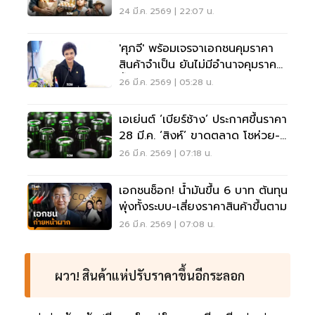
ราคา
24 มี.ค. 2569 | 22:07 น.
'ศุภจี' พร้อมเจรจาเอกชนคุมราคา
สินค้าจำเป็น ยันไม่มีอำนาจคุมราคา
น้ำมัน
26 มี.ค. 2569 | 05:28 น.
เอเย่นต์ ‘เบียร์ช้าง’ ประกาศขึ้นราคา
28 มี.ค. ‘สิงห์’ ขาดตลาด โชห่วย-
นักดื่มแห่ตุน
26 มี.ค. 2569 | 07:18 น.
เอกชนช็อก! น้ำมันขึ้น 6 บาท ต้นทุน
พุ่งทั้งระบบ-เสี่ยงราคาสินค้าขึ้นตาม
26 มี.ค. 2569 | 07:08 น.
ผวา! สินค้าแห่ปรับราคาขึ้นอีกระลอก