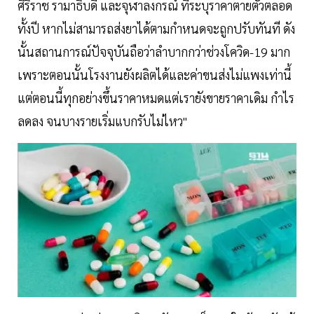
ศิริราช รามาธิบดี และจุฬาลงกรณ์ ที่ระบุราคาตายตัวตลอด
ทั้งปี หากไม่สามารถส่งยาได้ตามกำหนดจะถูกปรับทันที ดัง
นั้นสถานการณ์ปัจจุบันถือว่าลำบากกว่าช่วงโควิด-19 มาก
เพราะตอนนั้นโรงงานยังผลิตได้และค่าขนส่งไม่แพงเท่านี้
แต่ตอนนี้ทุกอย่างขึ้นราคาหมดแต่เรายังขายราคาเดิม กำไร
ลดลง จนบางรายเริ่มแบกรับไม่ไหว"