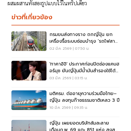
ผสมผสานทั้งสองรูปแบบไว้ในทริปเดียว
ข่าวที่เกี่ยวข้อง
กรมขนส่งทางราง ถกญี่ปุ่น ยก
เครื่องรื้อระบบซ่อมบำรุง ‘รถไฟสาย
สีแดง’
02 มี.ค. 2569 | 07:50 น.
'ทาคาอิจิ' ประกาศก่อนปิดช่องแคบฮ
อร์มุซ ยันญี่ปุ่นมีน้ำมันสำรองใช้ได้
9 เดือน
03 มี.ค. 2569 | 03:15 น.
มติครม. ต่ออายุความร่วมมือไทย–
ญี่ปุ่น ลงทุนก๊าซธรรมชาติเหลว 3 ปี
10 มี.ค. 2569 | 09:35 น.
ญี่ปุ่น เผยยอดบริษัทล้มละลาย
เดือนก.พ. 69 แตะ 851 แห่ง สูงสุด