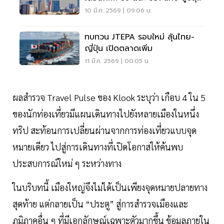
ในรอบ 13 ปี
10 มี.ค. 2569 | 09:06 น.
ทบทวน JTEPA รอบใหม่ ลุ้นไทย-
ญี่ปุ่น เปิดตลาดเพิ่ม
11 มี.ค. 2569 | 00:05 น.
ผลสำรวจ Travel Pulse ของ Klook ระบุว่า เกือบ 4 ใน 5
ของนักท่องเที่ยวมีแผนเดินทางไปยังหลายเมืองในหนึ่ง
ทริป สะท้อนการเปลี่ยนผ่านจากการท่องเที่ยวแบบจุด
หมายเดียว ไปสู่การเดินทางที่เปิดโอกาสให้ค้นพบ
ประสบการณ์ใหม่ ๆ ระหว่างทาง
ในบริบทนี้ เมืองใหญ่จึงไม่ได้เป็นเพียงจุดหมายปลายทาง
สุดท้าย แต่กลายเป็น “ประตู” สู่การสำรวจเมืองและ
ภูมิภาคอื่น ๆ ที่มีเอกลักษณ์เฉพาะตัวมากขึ้น ข้อมูลภายใน