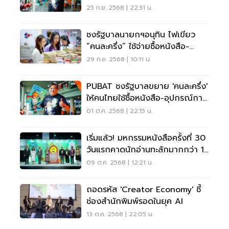
เงินสะพัดกว่า 400 ล้านบาท
25 ก.ย. 2568 | 22:31 น.
ชงรัฐบาลนายกฯอนุทิน ไฟเขียว
“คนละครึ่ง” ใช้จ่ายซื้อหนังสือ-
อุปกรณ์การเรียน
29 ก.ย. 2568 | 10:11 น.
PUBAT ชงรัฐบาลขยาย 'คนละครึ่ง'
ให้คนไทยใช้ซื้อหนังสือ-อุปกรณ์การ
เรียน
01 ต.ค. 2568 | 22:15 น.
เริ่มแล้ว! มหกรรมหนังสือครั้งที่ 30
วันแรกคาดนักอ่านทะลักมากกว่า 1
แสนคน
09 ต.ค. 2568 | 12:21 น.
ถอดรหัส 'Creator Economy' ชี้
ช่องสำนักพิมพ์รอดในยุค AI
13 ต.ค. 2568 | 22:05 น.