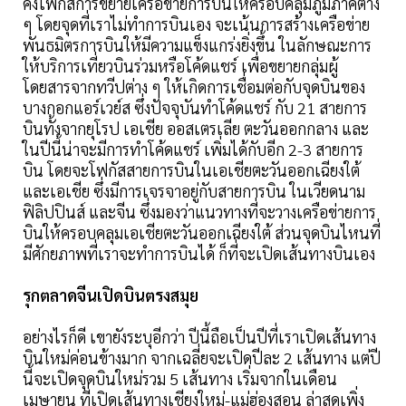
คงโฟกัสการขยายเครือข่ายการบินให้ครอบคลุมภูมิภาคต่าง
ๆ โดยจุดที่เราไม่ทำการบินเอง จะเน้นการสร้างเครือข่าย
พันธมิตรการบินให้มีความแข็งแกร่งยิ่งขึ้น ในลักษณะการ
ให้บริการเที่ยวบินร่วมหรือโค้ดแชร์ เพื่อขยายกลุ่มผู้
โดยสารจากทวีปต่าง ๆ ให้เกิดการเชื่อมต่อกับจุดบินของ
บางกอกแอร์เวย์ส ซึ่งปัจจุบันทำโค้ดแชร์ กับ 21 สายการ
บินทั้งจากยุโรป เอเชีย ออสเตรเลีย ตะวันออกกลาง และ
ในปีนี้น่าจะมีการทำโค้ดแชร์ เพิ่มได้กับอีก 2-3 สายการ
บิน โดยจะโฟกัสสายการบินในเอเชียตะวันออกเฉียงใต้
และเอเชีย ซึ่งมีการเจรจาอยู่กับสายการบิน ในเวียดนาม
ฟิลิปปินส์ และจีน ซึ่งมองว่าแนวทางที่จะวางเครือข่ายการ
บินให้ครอบคลุมเอเชียตะวันออกเฉียงใต้ ส่วนจุดบินไหนที่
มีศักยภาพที่เราจะทำการบินได้ ก็ที่จะเปิดเส้นทางบินเอง
รุกตลาดจีนเปิดบินตรงสมุย
อย่างไรก็ดี เขายังระบุอีกว่า ปีนี้ถือเป็นปีที่เราเปิดเส้นทาง
บินใหม่ค่อนข้างมาก จากเฉลี่ยจะเปิดปีละ 2 เส้นทาง แต่ปี
นี้จะเปิดจุดบินใหม่รวม 5 เส้นทาง เริ่มจากในเดือน
เมษายน ที่เปิดเส้นทางเชียงใหม่-แม่ฮ่องสอน ล่าสุดเพิ่ง