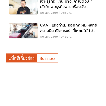
เจาะธุรกิจ 'โทน บางแค' เปิดงบ 4
บริษัท พบธุรกิจพระเครื่องยัง
ขาดทุน
06 ส.ค. 2569 | 05:59 น.
CAAT แจงทำไม ออกกฏใหม่ให้สิทธิ์
สนามบิน เปิดกระเป๋าที่โหลดได้ ไม่
ต้องเรียกเจ้าของ
06 ส.ค. 2569 | 04:39 น.
แท็กที่เกี่ยวข้อง
Business