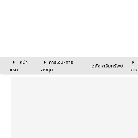
หน้า
การเงิน-การ
อสังหาริมทรัพย์
แรก
ลงทุน
นโย