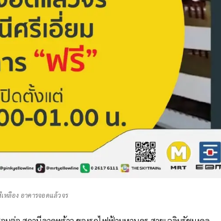
ีเหลือง อาคารจอดแล้วจร
อมต่อ สถานีลาดพร้าว ของรถไฟฟ้ามหานคร สายเฉลิมรัชมงคล