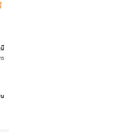
ี
นี
การ
ชน