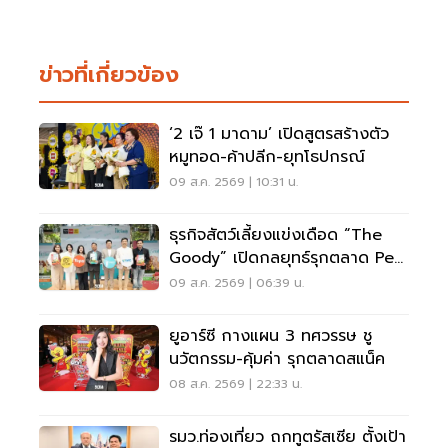
ข่าวที่เกี่ยวข้อง
‘2 เจ๊ 1 มาดาม’ เปิดสูตรสร้างตัว
หมูทอด-ค้าปลีก-ยุทโธปกรณ์
09 ส.ค. 2569 | 10:31 น.
ธุรกิจสัตว์เลี้ยงแข่งเดือด “The
Goody” เปิดกลยุทธ์รุกตลาด Pet
Humanization
09 ส.ค. 2569 | 06:39 น.
ยูอาร์ซี กางแผน 3 ทศวรรษ ชู
นวัตกรรม-คุ้มค่า รุกตลาดสแน็ค
08 ส.ค. 2569 | 22:33 น.
รมว.ท่องเที่ยว ถกทูตรัสเซีย ตั้งเป้า