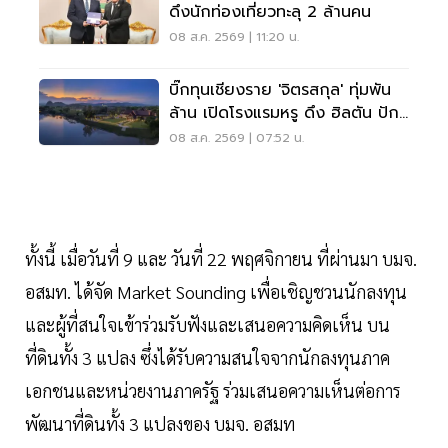
ดึงนักท่องเที่ยวทะลุ 2 ล้านคน
08 ส.ค. 2569 | 11:20 น.
บิ๊กทุนเชียงราย 'จิตรสกุล' ทุ่มพัน
ล้าน เปิดโรงแรมหรู ดึง ฮิลตัน ปัก
หมุดแบรนด์ใหม่
08 ส.ค. 2569 | 07:52 น.
ทั้งนี้ เมื่อวันที่ 9 และ วันที่ 22 พฤศจิกายน ที่ผ่านมา บมจ.
อสมท. ได้จัด Market Sounding เพื่อเชิญชวนนักลงทุน
และผู้ที่สนใจเข้าร่วมรับฟังและเสนอความคิดเห็น บน
ที่ดินทั้ง 3 แปลง ซึ่งได้รับความสนใจจากนักลงทุนภาค
เอกชนและหน่วยงานภาครัฐ ร่วมเสนอความเห็นต่อการ
พัฒนาที่ดินทั้ง 3 แปลงของ บมจ. อสมท