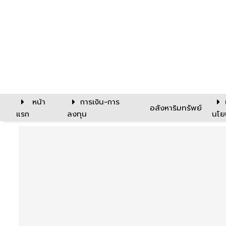
หน้า
การเงิน-การ
อสังหาริมทรัพย์
แรก
ลงทุน
นโย