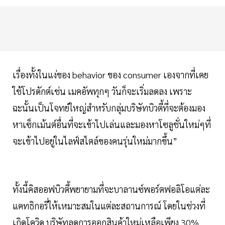
เรื่องทั้งในแง่ของ behavior ของ consumer เองจากที่เคย
ใช้โปรดักต์เช่น เมคอัพทุกๆ วันก็จะเริ่มลดลง เพราะ
ฉะนั้นเป็นโจทย์ใหญ่สำหรับกลุ่มบริษัทบิวตี้ที่จะต้องมอง
หาเซ็กเม้นต์อื่นที่จะเข้าไปเล่นและมองหาโซลูชั่นใหม่ๆที่
จะเข้าไปอยู่ในไลฟ์สไตล์ของคนรุ่นใหม่มากขึ้น”
ทั้งนี้คิสออฟบิวตี้พยายามที่จะบาลานซ์พอร์ตฟอลิโอแต่ละ
แคทธิกอรี่ให้เหมาะสมในแต่ละสถานการณ์ โดยในช่วงที่
เกิดโควิด บริษัทลดการออกสินค้าใหม่เหลือเพียง 30%