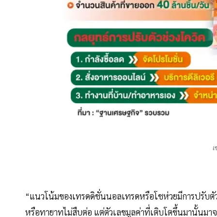
เ
“แนวโน้มของเทรดดิชั่นนอลเทรดหรือโชห่วยมีการปรับตัวขึ
หรือทายาทไม่สืบต่อ แต่ตัวเลขมูลค่าที่เติบโตขึ้นมานั้น