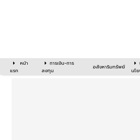
หน้า
การเงิน-การ
อสังหาริมทรัพย์
แรก
ลงทุน
นโย