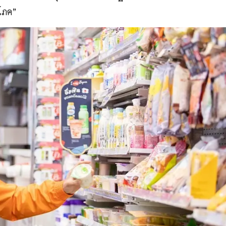
ิโภค”