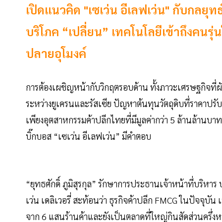
เปิดแนวคิด "เซเว่น อีเลฟเว่น" กับกลยุ
บริโภค “เปลี่ยน” เทคโนโลยีเข้าถึงคนรุ่น
ปลายอุโมงค์
การต้องเผชิญหน้ากับวิกฤตรอบด้าน ทั้งภาวะเศรษฐกิจที่ผัน
ระหว่างยูเครนและรัสเซีย ปัญหาต้นทุนวัตถุดิบที่ราคาปรับตั
เพียงอุตสาหกรรมค้าปลีกไทยที่มีมูลค่ากว่า 5 ล้านล้านบาท 
บิ๊กบอส “เซเว่น อีเลฟเว่น” มีคำตอบ
“ยุทธศักดิ์ ภูมิสุรกุล” รักษาการประธานเจ้าหน้าที่บริหาร 
เว่น เดลิเวอรี่ สะท้อนว่า ธุรกิจค้าปลีก FMCG ในปัจจุบ
จาก 6 แสนร้านค้าและยังเป็นตลาดที่ใหญ่กินสัดส่วนครึ่ง