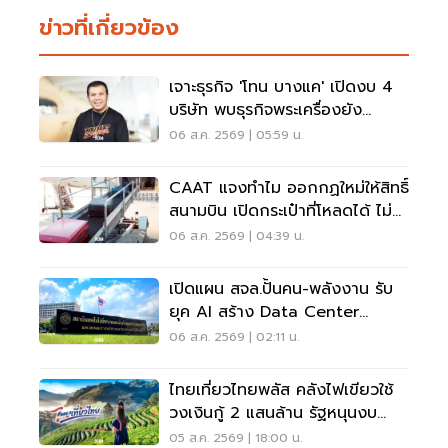
ข่าวที่เกี่ยวข้อง
เจาะธุรกิจ 'โทน บางแค' เปิดงบ 4
บริษัท พบธุรกิจพระเครื่องยัง
ขาดทุน
06 ส.ค. 2569 | 05:59 น.
CAAT แจงทำไม ออกกฏใหม่ให้สิทธิ์
สนามบิน เปิดกระเป๋าที่โหลดได้ ไม่
ต้องเรียกเจ้าของ
06 ส.ค. 2569 | 04:39 น.
เปิดแผน สจล.ปั้นคน-พลังงาน รับ
ยุค AI สร้าง Data Center
Sandbox
06 ส.ค. 2569 | 02:11 น.
ไทยเที่ยวไทยพลัส คลังไฟเขียวใช้
วงเงินกู้ 2 แสนล้าน รัฐหนุนงบ
1,750-2,000 ล้านบาท
05 ส.ค. 2569 | 18:00 น.