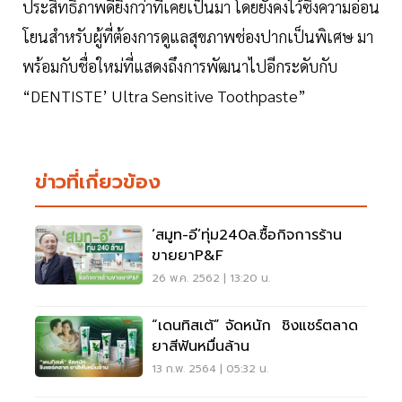
ประสิทธิภาพดียิ่งกว่าที่เคยเป็นมา โดยยังคงไว้ซึ่งความอ่อน
โยนสำหรับผู้ที่ต้องการดูแลสุขภาพช่องปากเป็นพิเศษ มา
พร้อมกับชื่อใหม่ที่แสดงถึงการพัฒนาไปอีกระดับกับ
“DENTISTE’ Ultra Sensitive Toothpaste”
ข่าวที่เกี่ยวข้อง
‘สมูท-อี’ทุ่ม240ล.ซื้อกิจการร้าน
ขายยาP&F
26 พ.ค. 2562 | 13:20 น.
“เดนทิสเต้” จัดหนัก ชิงแชร์ตลาด
ยาสีฟันหมื่นล้าน
13 ก.พ. 2564 | 05:32 น.