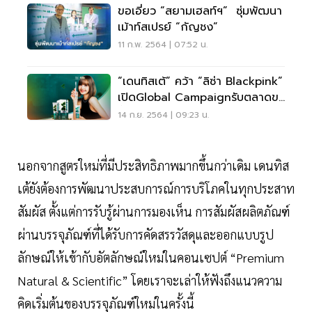
ขอเอี่ยว “สยามเฮลท์ฯ” ซุ่มพัฒนา
เม้าท์สเปรย์ “กัญชง”
11 ก.พ. 2564 | 07:52 น.
“เดนทิสเต้” คว้า “ลิซ่า Blackpink”
เปิดGlobal Campaignรับตลาดขา
ขึ้น
14 ก.ย. 2564 | 09:23 น.
นอกจากสูตรใหม่ที่มีประสิทธิภาพมากขึ้นกว่าเดิม เดนทิส
เต้ยังต้องการพัฒนาประสบการณ์การบริโภคในทุกประสาท
สัมผัส ตั้งแต่การรับรู้ผ่านการมองเห็น การสัมผัสผลิตภัณฑ์
ผ่านบรรจุภัณฑ์ที่ได้รับการคัดสรรวัสดุและออกแบบรูป
ลักษณ์ให้เข้ากับอัตลักษณ์ใหม่ในคอนเซปต์ “Premium
Natural & Scientific” โดยเราจะเล่าให้ฟังถึงแนวความ
คิดเริ่มต้นของบรรจุภัณฑ์ใหม่ในครั้งนี้