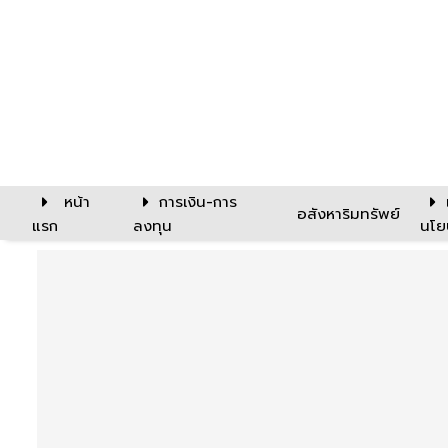
หน้า
การเงิน-การ
อสังหาริมทรัพย์
แรก
ลงทุน
นโย