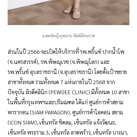
แพทย์หญิงกุหลาบ จิตต์มิตรภาพ
ส่วนในปี 2566 จะเปิดให้บริการที่ รพ.พริ้นซ์ ปากน้ำโพ
(จ.นครสวรรค์), รพ.พิษณุเวช (จ.พิษณุโลก) และ
รพ.พริ้นซ์ อุบลราชธานี (จ.อุบลราชธานี) โดยตั้งเป้าขยาย
สาขาทั้งหมด รวมทั้งหมด 7 แห่งภายในปี 2568 จาก
ปัจจุบัน ผิวดีคลินิก (PEWDEE CLINIC) มีทั้งหมด 10 สาขา
ในพื้นที่กรุงเทพฯและปริมณฑล ได้แก่ ศูนย์การค้าสยาม
พารากอน (SIAM PARAGON), ศูนย์การค้าไอคอน สยาม
(ICON SIAM), เซ็นทรัล ชิดลม, เซ็นทรัล แจ้งวัฒนะ,
เซ็นทรัล พระราม 3, เซ็นทรัล ลาดพร้าว, เซ็นทรัล บางนา,