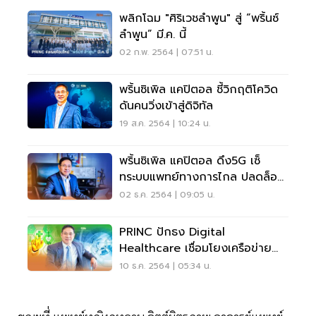
พลิกโฉม "ศิริเวชลำพูน" สู่ “พริ้นซ์
ลำพูน” มี.ค. นี้
02 ก.พ. 2564 | 07:51 น.
พริ้นซิเพิล แคปิตอล ชี้วิกฤติโควิด
ดันคนวิ่งเข้าสู่ดิจิทัล
19 ส.ค. 2564 | 10:24 น.
พริ้นซิเพิล แคปิตอล ดึง5G เซ็
ทระบบแพทย์ทางการไกล ปลดล็อค
บริการHealth Care
02 ธ.ค. 2564 | 09:05 น.
PRINC ปักธง Digital
Healthcare เชื่อมโยงเครือข่าย
แพลตฟอร์ม
10 ธ.ค. 2564 | 05:34 น.