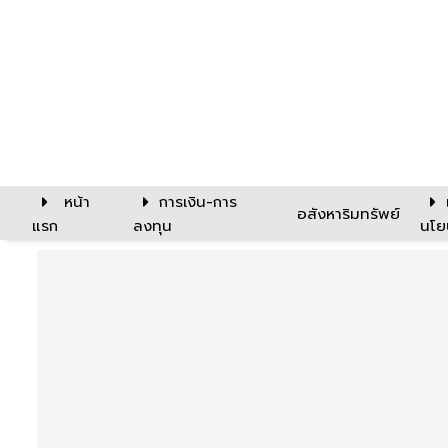
หน้า
การเงิน-การ
อสังหาริมทรัพย์
แรก
ลงทุน
นโย