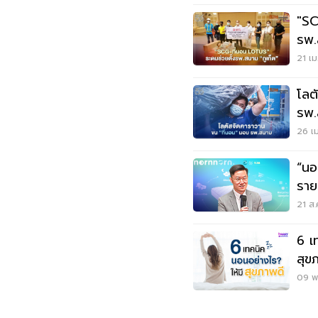
"SC
รพ.
21 เม
โลต
รพ.
26 เม
“นอนนอน” แ
ราย
หมุ
21 ส.
6 เ
สุข
09 พ.