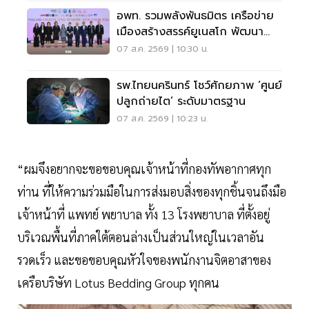
อพท. รวมพลังพันธมิตร เครือข่าย
เมืองสร้างสรรค์ยูเนสโก พัฒนา
เมืองอย่างยั่งยืน
07 ส.ค. 2569 | 10:30 น.
รพ.ไทยนครินทร์ โชว์ศักยภาพ ‘ศูนย์
ปลูกถ่ายไต’ ระดับมาตรฐาน
07 ส.ค. 2569 | 10:23 น.
“ผมจึงอยากจะขอขอบคุณเจ้าหน้าที่กองทัพอากาศทุก
ท่าน ที่ให้ความร่วมมือในการส่งมอบสิ่งของทุกชิ้นจนถึงมือ
เจ้าหน้าที่ แพทย์ พยาบาล ทั้ง 13 โรงพยาบาล ที่ตั้งอยู่
บริเวณพื้นที่ภาคใต้ตอนล่างเป็นส่วนใหญ่ในเวลาอัน
รวดเร็ว และขอขอบคุณหัวใจของพนักงานจิตอาสาของ
เครือบริษัท Lotus Bedding Group ทุกคน