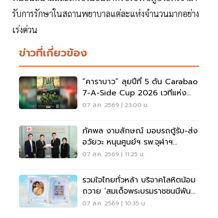
รับการรักษาในสถานพยาบาลแต่ละแห่งจำนวนมากอย่าง
เร่งด่วน
ข่าวที่เกี่ยวข้อง
“คาราบาว” ลุยปีที่ 5 ดัน Carabao
7-A-Side Cup 2026 เวทีแห่ง
โอกาสของคนรักฟุตบอล
07 ส.ค. 2569 | 23:00 น.
ภัคพล งามลักษณ์ มอบรถตู้รับ-ส่ง
อวัยวะ หนุนศูนย์ฯ รพ.จุฬาฯ
สภากาชาดไทย
07 ส.ค. 2569 | 11:25 น.
รวมใจไทยทั่วหล้า บริจาคโลหิตน้อม
ถวาย ‘สมเด็จพระบรมราชชนนีพันปี
หลวง’
07 ส.ค. 2569 | 10:35 น.